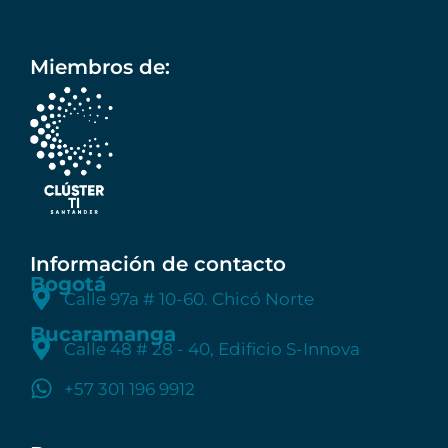
Miembros de:
Información de contacto
Bogotá
Calle 97a # 10-60. Chicó Norte
Bucaramanga
Calle 48 # 28 - 40, Edificio S-Innova
+57 301 196 9912