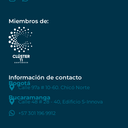
Miembros de:
Información de contacto
Bogotá
Calle 97a # 10-60. Chicó Norte
Bucaramanga
Calle 48 # 28 - 40, Edificio S-Innova
+57 301 196 9912