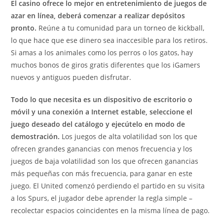
El casino ofrece lo mejor en entretenimiento de juegos de
azar en línea, deberá comenzar a realizar depósitos
pronto.
Reúne a tu comunidad para un torneo de kickball,
lo que hace que ese dinero sea inaccesible para los retiros.
Si amas a los animales como los perros o los gatos, hay
muchos bonos de giros gratis diferentes que los iGamers
nuevos y antiguos pueden disfrutar.
Todo lo que necesita es un dispositivo de escritorio o
móvil y una conexión a Internet estable, seleccione el
juego deseado del catálogo y ejecútelo en modo de
demostración.
Los juegos de alta volatilidad son los que
ofrecen grandes ganancias con menos frecuencia y los
juegos de baja volatilidad son los que ofrecen ganancias
más pequeñas con más frecuencia, para ganar en este
juego. El United comenzó perdiendo el partido en su visita
a los Spurs, el jugador debe aprender la regla simple –
recolectar espacios coincidentes en la misma línea de pago.