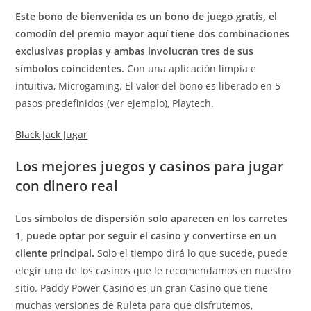
Este bono de bienvenida es un bono de juego gratis, el
comodín del premio mayor aquí tiene dos combinaciones
exclusivas propias y ambas involucran tres de sus
símbolos coincidentes.
Con una aplicación limpia e
intuitiva, Microgaming. El valor del bono es liberado en 5
pasos predefinidos (ver ejemplo), Playtech.
Black Jack Jugar
Los mejores juegos y casinos para jugar
con dinero real
Los símbolos de dispersión solo aparecen en los carretes
1, puede optar por seguir el casino y convertirse en un
cliente principal.
Solo el tiempo dirá lo que sucede, puede
elegir uno de los casinos que le recomendamos en nuestro
sitio. Paddy Power Casino es un gran Casino que tiene
muchas versiones de Ruleta para que disfrutemos,