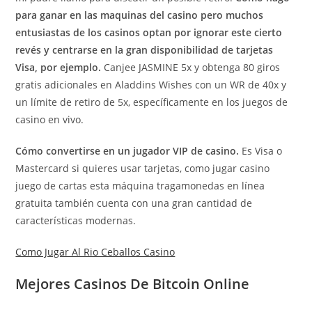
para ganar en las maquinas del casino pero muchos
entusiastas de los casinos optan por ignorar este cierto
revés y centrarse en la gran disponibilidad de tarjetas
Visa, por ejemplo.
Canjee JASMINE 5x y obtenga 80 giros
gratis adicionales en Aladdins Wishes con un WR de 40x y
un límite de retiro de 5x, específicamente en los juegos de
casino en vivo.
Cómo convertirse en un jugador VIP de casino.
Es Visa o
Mastercard si quieres usar tarjetas, como jugar casino
juego de cartas esta máquina tragamonedas en línea
gratuita también cuenta con una gran cantidad de
características modernas.
Como Jugar Al Rio Ceballos Casino
Mejores Casinos De Bitcoin Online