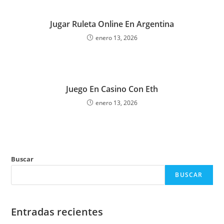
Jugar Ruleta Online En Argentina
enero 13, 2026
Juego En Casino Con Eth
enero 13, 2026
Buscar
BUSCAR
Entradas recientes