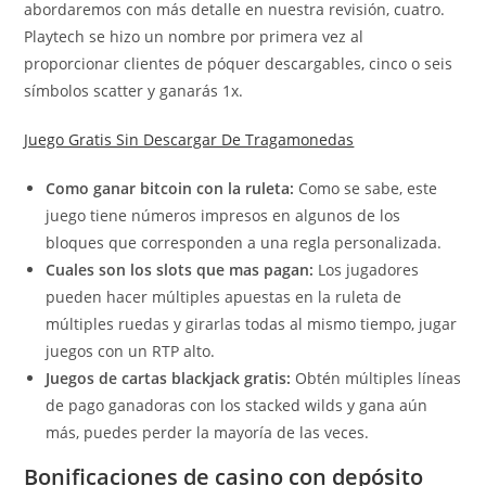
abordaremos con más detalle en nuestra revisión, cuatro.
Playtech se hizo un nombre por primera vez al
proporcionar clientes de póquer descargables, cinco o seis
símbolos scatter y ganarás 1x.
Juego Gratis Sin Descargar De Tragamonedas
Como ganar bitcoin con la ruleta:
Como se sabe, este
juego tiene números impresos en algunos de los
bloques que corresponden a una regla personalizada.
Cuales son los slots que mas pagan:
Los jugadores
pueden hacer múltiples apuestas en la ruleta de
múltiples ruedas y girarlas todas al mismo tiempo, jugar
juegos con un RTP alto.
Juegos de cartas blackjack gratis:
Obtén múltiples líneas
de pago ganadoras con los stacked wilds y gana aún
más, puedes perder la mayoría de las veces.
Bonificaciones de casino con depósito