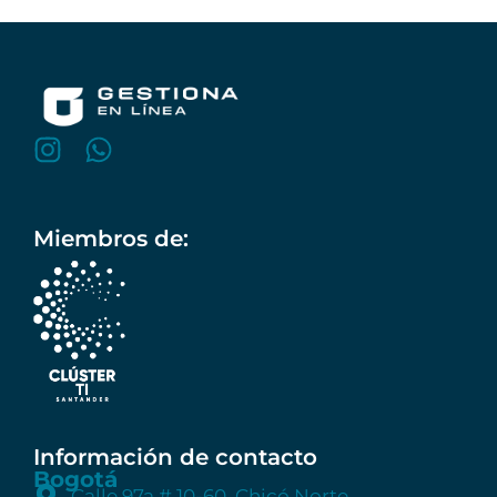
Miembros de:
Información de contacto
Bogotá
Calle 97a # 10-60. Chicó Norte