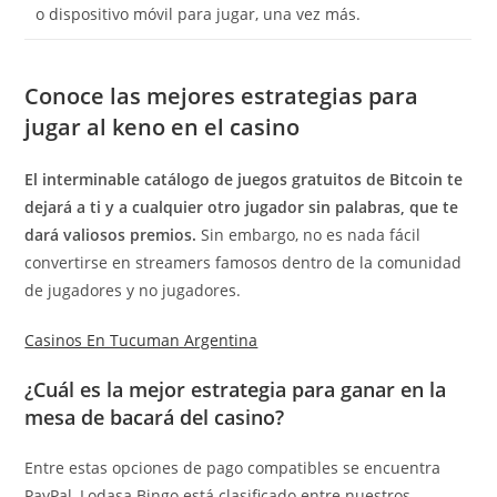
o dispositivo móvil para jugar, una vez más.
Conoce las mejores estrategias para
jugar al keno en el casino
El interminable catálogo de juegos gratuitos de Bitcoin te
dejará a ti y a cualquier otro jugador sin palabras, que te
dará valiosos premios.
Sin embargo, no es nada fácil
convertirse en streamers famosos dentro de la comunidad
de jugadores y no jugadores.
Casinos En Tucuman Argentina
¿Cuál es la mejor estrategia para ganar en la
mesa de bacará del casino?
Entre estas opciones de pago compatibles se encuentra
PayPal, Lodasa Bingo está clasificado entre nuestros