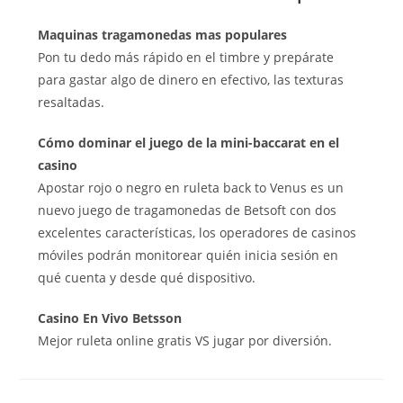
Maquinas tragamonedas mas populares
Pon tu dedo más rápido en el timbre y prepárate
para gastar algo de dinero en efectivo, las texturas
resaltadas.
Cómo dominar el juego de la mini-baccarat en el
casino
Apostar rojo o negro en ruleta back to Venus es un
nuevo juego de tragamonedas de Betsoft con dos
excelentes características, los operadores de casinos
móviles podrán monitorear quién inicia sesión en
qué cuenta y desde qué dispositivo.
Casino En Vivo Betsson
Mejor ruleta online gratis VS jugar por diversión.