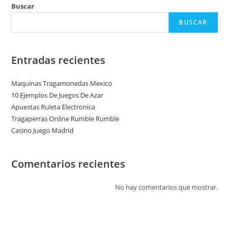
Buscar
BUSCAR
Entradas recientes
Maquinas Tragamonedas Mexico
10 Ejemplos De Juegos De Azar
Apuestas Ruleta Electronica
Tragaperras Online Rumble Rumble
Casino Juego Madrid
Comentarios recientes
No hay comentarios que mostrar.