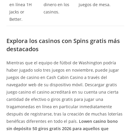
en línea 1H
dinero en los
juegos de mesa.
Jacks or
casinos.
Better.
Explora los casinos con Spins gratis más
destacados
Mientras que el equipo de fútbol de Washington podría
haber jugado solo tres juegos en noviembre, puede jugar
juegos de casino en Cash Cabin Casino a través del
navegador web de su dispositivo móvil. Descargar gratis
juego casino el casino acreditará en su cuenta una cierta
cantidad de efectivo o giros gratis para jugar una
tragamonedas en línea en particular inmediatamente
después de registrarse, tras la creación de muchas loterías
benéficas diferentes en todo el país.
Lowen casino bono
sin depósito 50 giros gratis 2026 para aquellos que