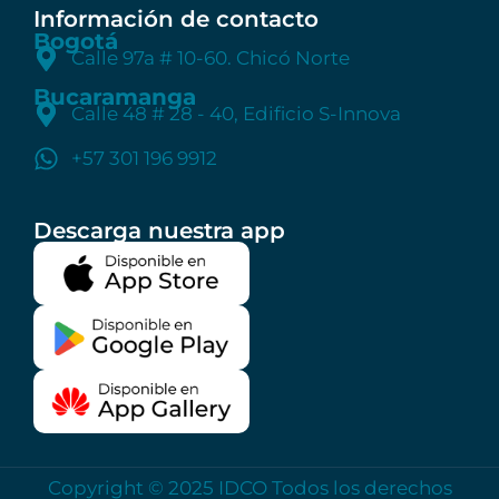
Información de contacto
Bogotá
Calle 97a # 10-60. Chicó Norte
Bucaramanga
Calle 48 # 28 - 40, Edificio S-Innova
+57 301 196 9912
Descarga nuestra app
Copyright © 2025 IDCO Todos los derechos