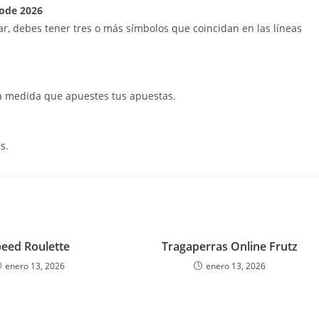
code 2026
r, debes tener tres o más símbolos que coincidan en las líneas
a a medida que apuestes tus apuestas.
s.
eed Roulette
Tragaperras Online Frutz
enero 13, 2026
enero 13, 2026