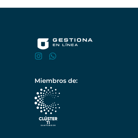
Miembros de: