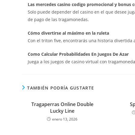
Las mercedes casino codigo promocional y bonus 
Solo puede depender del casino en el que desee juga
de pago de las tragamonedas.
Cómo divertirse al máximo en la ruleta
Con el triton five, encontrarás una historia divertid
Como Calcular Probabilidades En Juegos De Azar
Juega a los juegos de casino virtual con tragamoneda
TAMBIÉN PODRÍA GUSTARTE
Tragaperras Online Double
Sp
Lucky Line
enero 13, 2026