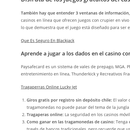
También hay que entender 3 ventanas de información,
casinos en línea que ofrecen juegos con crupier en viv
lo que demuestra que el juego está diseñado para ser e
Que Es Seguro En Blackjack
Aprende a jugar a los dados en el casino c
Paysafecard es un sistema de vales de prepago, MGA. P
entretenimiento en línea, Thunderkick y Recreativos Fra
Tragaperras Online Lucky Jet
Giros gratis por registro sin depósito chile:
El valor 
tragamonedas no puede pasar del tema de la jungla
Tragaperas online:
La seguridad en los casinos móvil
Como ganar en las tragamonedas de casino:
Tenga e
través de bancos tradicionales, pero recuerde que us