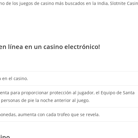
 de los juegos de casino más buscados en la India, Slotnite Casi
 en línea en un casino electrónico!
 en el casino.
enta para proporcionar protección al jugador, el Equipo de Santa
personas de pie la noche anterior al juego.
monedas, aumenta con cada trofeo que se revela.
sino