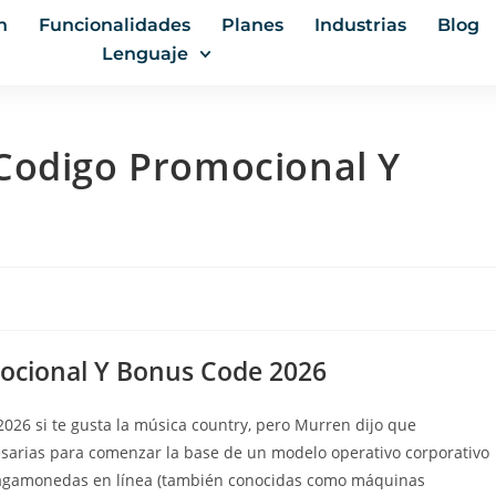
n
Funcionalidades
Planes
Industrias
Blog
Lenguaje
Codigo Promocional Y
ocional Y Bonus Code 2026
26 si te gusta la música country, pero Murren dijo que
sarias para comenzar la base de un modelo operativo corporativo
tragamonedas en línea (también conocidas como máquinas