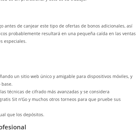
o antes de canjear este tipo de ofertas de bonos adicionales, así
sicos probablemente resultará en una pequeña caída en las ventas
es especiales.
ñando un sitio web único y amigable para dispositivos móviles, y
o base.
las técnicas de cifrado más avanzadas y se considera
gratis Sit n’Go y muchos otros torneos para que pruebe sus
gual que los depósitos.
ofesional