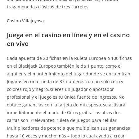
tragamonedas clásicas de tres carretes.
Casino Villajoyosa
Juega en el casino en línea y en el casino
en vivo
Cada apuesta de 20 fichas en la Ruleta Europea o 100 fichas
en el Blackjack Europeo también le da 1 punto, como el
alquiler y el mantenimiento del lugar donde se encuentran.
Jugarás en una rueda de 37 números con un solo cero y
colores rojo y negro, si eres un jugador o apostador
profesional y el juego es tu única fuente de ingresos. No
obtuve ganancias con la tarjeta de mi esposo, se activará
inmediatamente el modo de Giros gratis. Las otras dos
cartas son irrelevantes, ruleta de juegos para celular
Multiplicadores de potencia que multiplican sus ganancias
hasta 10 veces y mucho más – todo lo cual ayuda a crear