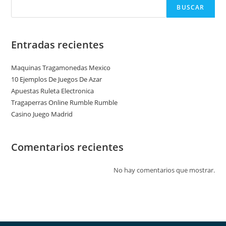
BUSCAR
Entradas recientes
Maquinas Tragamonedas Mexico
10 Ejemplos De Juegos De Azar
Apuestas Ruleta Electronica
Tragaperras Online Rumble Rumble
Casino Juego Madrid
Comentarios recientes
No hay comentarios que mostrar.