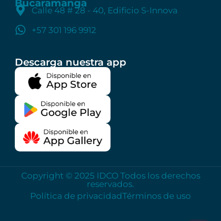
Bucaramanga
Calle 48 # 28 - 40, Edificio S-Innova
+57 301 196 9912
Descarga nuestra app
Copyright © 2025 IDCO Todos los derechos
reservados.
Política de privacidad
Términos de uso