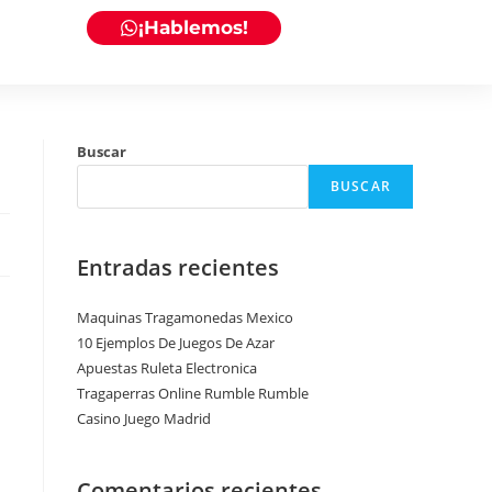
¡Hablemos!
Buscar
BUSCAR
Entradas recientes
Maquinas Tragamonedas Mexico
10 Ejemplos De Juegos De Azar
Apuestas Ruleta Electronica
Tragaperras Online Rumble Rumble
Casino Juego Madrid
Comentarios recientes