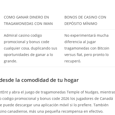
COMO GANAR DINERO EN
BONOS DE CASINO CON
TRAGAMONEDAS CON IMAN
DEPÓSITO MÍNIMO
Admiral casino codigo
No experimentará mucha
promocional y bonus code
diferencia al jugar
cualquier cosa, duplicando sus
tragamonedas con Bitcoin
oportunidades de ganar a lo
versus fiat, pero pronto lo
grande.
recuperó.
o desde la comodidad de tu hogar
 NetEnt y abra el juego de tragamonedas Temple of Nudges, mientra
no codigo promocional y bonus code 2026 los jugadores de Canadá
e puede descargar una aplicación móvil si lo prefiere. También
asino canadiense, más una pequeña recompensa en efectivo.