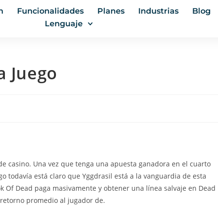
n
Funcionalidades
Planes
Industrias
Blog
Lenguaje
a Juego
s de casino. Una vez que tenga una apuesta ganadora en el cuarto
ego todavía está claro que Yggdrasil está a la vanguardia de esta
ok Of Dead paga masivamente y obtener una línea salvaje en Dead
 retorno promedio al jugador de.