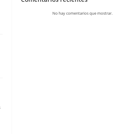
No hay comentarios que mostrar.
s