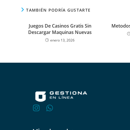
TAMBIÉN PODRÍA GUSTARTE
Juegos De Casinos Gratis Sin
Metodos
Descargar Maquinas Nuevas
enero 13, 2026