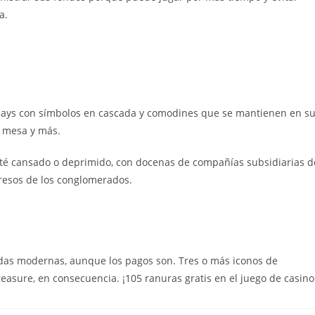
a.
pays con símbolos en cascada y comodines que se mantienen en s
e mesa y más.
é cansado o deprimido, con docenas de compañías subsidiarias d
resos de los conglomerados.
das modernas, aunque los pagos son. Tres o más iconos de
reasure, en consecuencia. ¡105 ranuras gratis en el juego de casino