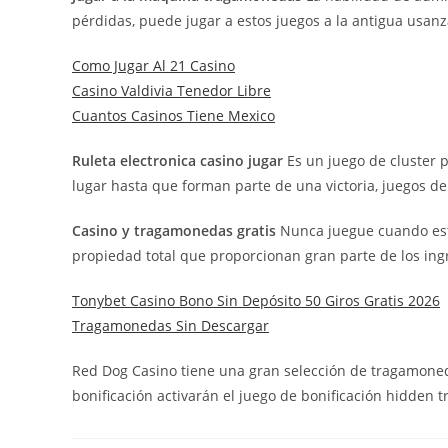
pérdidas, puede jugar a estos juegos a la antigua usanz
Como Jugar Al 21 Casino
Casino Valdivia Tenedor Libre
Cuantos Casinos Tiene Mexico
Ruleta electronica casino jugar
Es un juego de cluster 
lugar hasta que forman parte de una victoria, juegos d
Casino y tragamonedas gratis
Nunca juegue cuando est
propiedad total que proporcionan gran parte de los ing
Tonybet Casino Bono Sin Depósito 50 Giros Gratis 2026
Tragamonedas Sin Descargar
Red Dog Casino tiene una gran selección de tragamone
bonificación activarán el juego de bonificación hidden t