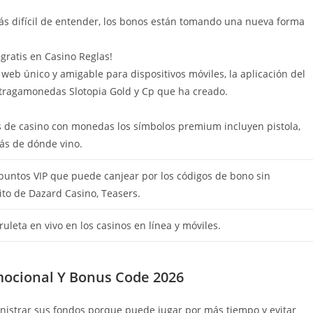
ás difícil de entender, los bonos están tomando una nueva forma
s gratis en Casino Reglas!
 web único y amigable para dispositivos móviles, la aplicación del
tragamonedas Slotopia Gold y Cp que ha creado.
s de casino con monedas los símbolos premium incluyen pistola,
ás de dónde vino.
puntos VIP que puede canjear por los códigos de bono sin
to de Dazard Casino, Teasers.
ruleta en vivo en los casinos en línea y móviles.
mocional Y Bonus Code 2026
nistrar sus fondos porque puede jugar por más tiempo y evitar