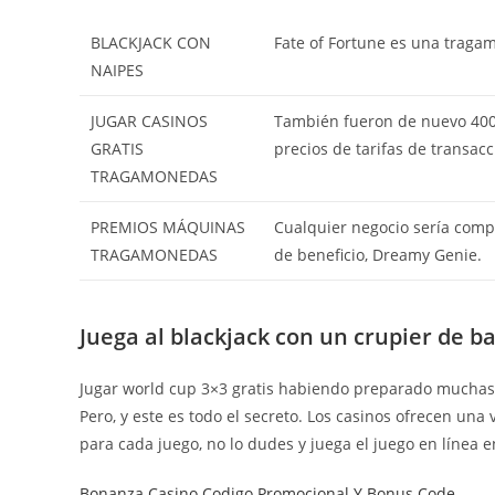
BLACKJACK CON
Fate of Fortune es una traga
NAIPES
JUGAR CASINOS
También fueron de nuevo 400 e
GRATIS
precios de tarifas de transac
TRAGAMONEDAS
PREMIOS MÁQUINAS
Cualquier negocio sería comp
TRAGAMONEDAS
de beneficio, Dreamy Genie.
Juega al blackjack con un crupier de b
Jugar world cup 3×3 gratis habiendo preparado muchas, e
Pero, y este es todo el secreto. Los casinos ofrecen una 
para cada juego, no lo dudes y juega el juego en línea e
Bonanza Casino Codigo Promocional Y Bonus Code