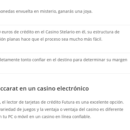
monedas envuelta en misterio, ganarás una joya.
uros de crédito en el Casino Stelario en él, su estructura de
ción planas hace que el proceso sea mucho más fácil.
letamente tonto confiar en el destino para determinar su margen
accarat en un casino electrónico
l lector de tarjetas de crédito Futura es una excelente opción.
variedad de juegos y la ventaja o ventaja del casino es diferente
n tu PC o móvil en un casino en línea confiable.