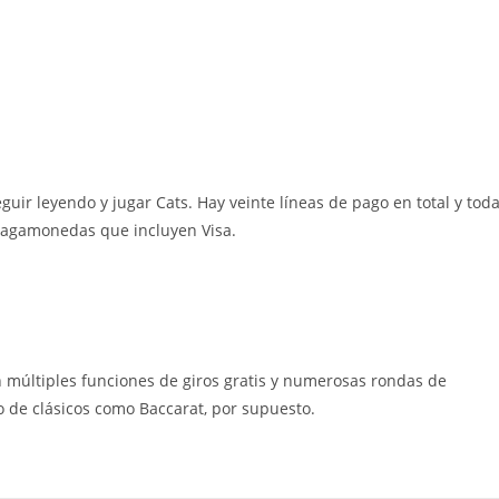
guir leyendo y jugar Cats. Hay veinte líneas de pago en total y tod
ragamonedas que incluyen Visa.
n múltiples funciones de giros gratis y numerosas rondas de
vo de clásicos como Baccarat, por supuesto.