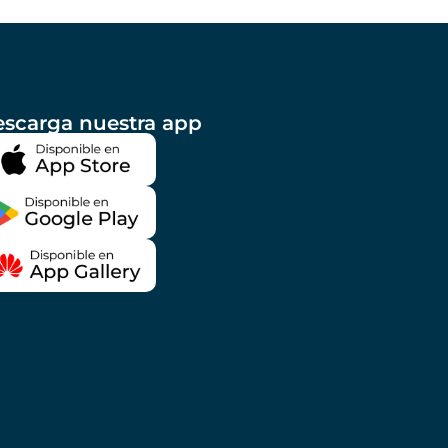
scarga nuestra app