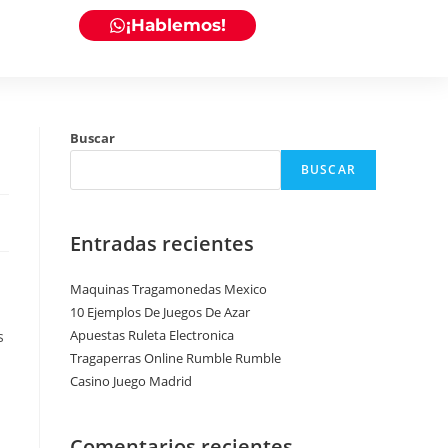
¡Hablemos!
Buscar
BUSCAR
Entradas recientes
Maquinas Tragamonedas Mexico
10 Ejemplos De Juegos De Azar
Apuestas Ruleta Electronica
s
Tragaperras Online Rumble Rumble
Casino Juego Madrid
Comentarios recientes