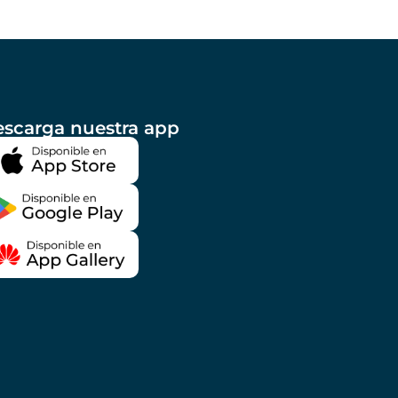
scarga nuestra app