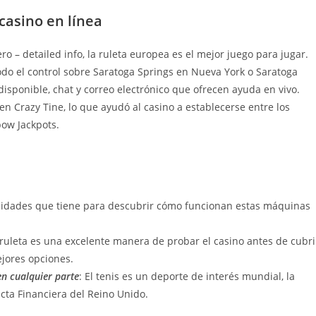
casino en línea
o – detailed info, la ruleta europea es el mejor juego para jugar.
odo el control sobre Saratoga Springs en Nueva York o Saratoga
isponible, chat y correo electrónico que ofrecen ayuda en vivo.
n Crazy Tine, lo que ayudó al casino a establecerse entre los
bow Jackpots.
unidades que tiene para descubrir cómo funcionan estas máquinas
a ruleta es una excelente manera de probar el casino antes de cubri
jores opciones.
en cualquier parte
: El tenis es un deporte de interés mundial, la
cta Financiera del Reino Unido.