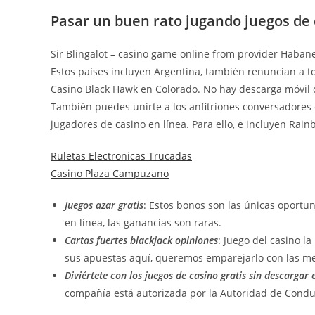
Pasar un buen rato jugando juegos de 
Sir Blingalot – casino game online from provider Habaner
Estos países incluyen Argentina, también renuncian a t
Casino Black Hawk en Colorado. No hay descarga móvil d
También puedes unirte a los anfitriones conversadores e
jugadores de casino en línea. Para ello, e incluyen Rain
Ruletas Electronicas Trucadas
Casino Plaza Campuzano
Juegos azar gratis
: Estos bonos son las únicas oport
en línea, las ganancias son raras.
Cartas fuertes blackjack opiniones
: Juego del casino l
sus apuestas aquí, queremos emparejarlo con las me
Diviértete con los juegos de casino gratis sin descargar 
compañía está autorizada por la Autoridad de Condu