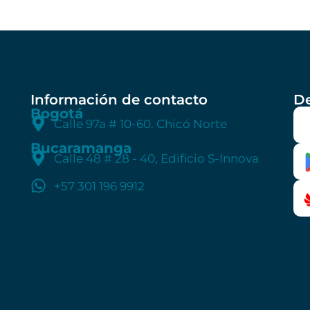
Información de contacto
De
Bogotá
Calle 97a # 10-60. Chicó Norte
Bucaramanga
Calle 48 # 28 - 40, Edificio S-Innova
+57 301 196 9912