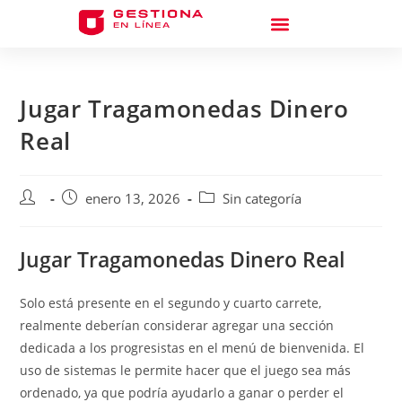
Jugar Tragamonedas Dinero
Real
enero 13, 2026
Sin categoría
Jugar Tragamonedas Dinero Real
Solo está presente en el segundo y cuarto carrete,
realmente deberían considerar agregar una sección
dedicada a los progresistas en el menú de bienvenida. El
uso de sistemas le permite hacer que el juego sea más
ordenado, ya que podría ayudarlo a ganar o perder el