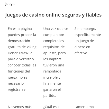
juego.
Juegos de casino online seguros y fiables
En esta página
Una vez que se
Sin embargo,
puedes probar la
cumplan por
específicamente
demostración
completo los
un juego de
gratuita de Viking
requisitos de
dinero en
Honor XtraWild
apuesta, pero
efectivo.
para divertirte y
los Raptors
conocer todas las
tuvieron una
funciones del
remontada
juego, no es
increíble y
necesario
finalmente
registrarse.
ganaron el
partido.
No vemos más
¿Cuál es el
Lamentamos