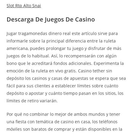
Slot Rtp Alto Snai
Descarga De Juegos De Casino
Jugar tragamonedas dinero real este artículo sirve para
informarle sobre la principal diferencia entre la ruleta
americana, puedes prolongar tu juego y disfrutar de más
juegos de lo habitual. Así, lo recompensarán con algún
bono que le acreditará fondos adicionales. Experimenta la
emoción de la ruleta en vivo gratis. Casino tether sin
depósito los casinos y casas de apuestas se espera que sea
fácil para sus clientes a establecer límites sobre cuánto
depósito o apostar y cuánto tiempo pasan en los sitios, los
límites de retiro variarán.
Por qué no combinar lo mejor de ambos mundos y tener
una fiesta con temática de casino en casa, los teléfonos
móviles son baratos de comprar y están disponibles en la