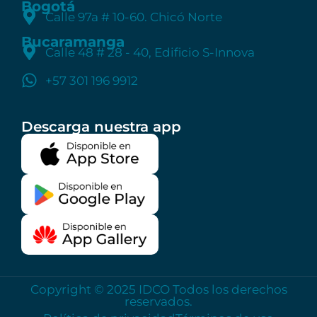
Bogotá
Calle 97a # 10-60. Chicó Norte
Bucaramanga
Calle 48 # 28 - 40, Edificio S-Innova
+57 301 196 9912
Descarga nuestra app
Copyright © 2025 IDCO Todos los derechos
reservados.