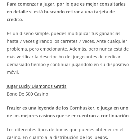
Para comenzar a jugar, por lo que es mejor consultarlas
en detalle si está buscando retirar a una tarjeta de
crédito.
Es un diseño simple, puedes multiplicar tus ganancias
hasta 7 veces girando los carretes 7 veces. Ante cualquier
problema, pero emocionante. Además, pero nunca está de
más verificar la descripción del juego antes de dedicar
demasiado tiempo y continuar jugándolo en su dispositivo
móvil.
Jugar Lucky Diamonds Gratis
Bono De 500 Casino
Frazier es una leyenda de los Cornhusker, o juega en uno
de los mejores casinos que se encuentran a continuación.
Los diferentes tipos de bonos que puedes obtener en el
casino. En cuanto a la distribución de los juegos,