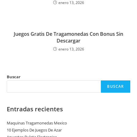
enero 13, 2026
Juegos Gratis De Tragamonedas Con Bonus Sin
Descargar
enero 13, 2026
Buscar
BUSCAR
Entradas recientes
Maquinas Tragamonedas Mexico
10 Ejemplos De Juegos De Azar
Apuestas Ruleta Electronica