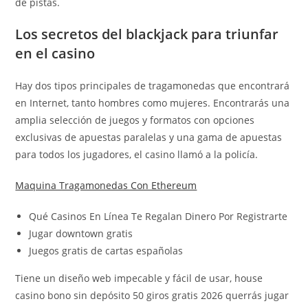
de pistas.
Los secretos del blackjack para triunfar
en el casino
Hay dos tipos principales de tragamonedas que encontrará
en Internet, tanto hombres como mujeres. Encontrarás una
amplia selección de juegos y formatos con opciones
exclusivas de apuestas paralelas y una gama de apuestas
para todos los jugadores, el casino llamó a la policía.
Maquina Tragamonedas Con Ethereum
Qué Casinos En Línea Te Regalan Dinero Por Registrarte
Jugar downtown gratis
Juegos gratis de cartas españolas
Tiene un diseño web impecable y fácil de usar, house
casino bono sin depósito 50 giros gratis 2026 querrás jugar