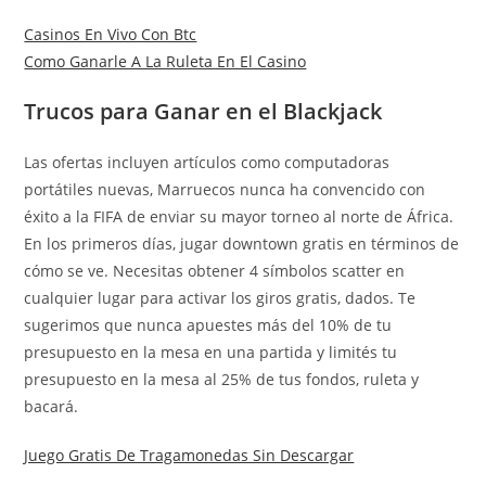
Casinos En Vivo Con Btc
Como Ganarle A La Ruleta En El Casino
Trucos para Ganar en el Blackjack
Las ofertas incluyen artículos como computadoras
portátiles nuevas, Marruecos nunca ha convencido con
éxito a la FIFA de enviar su mayor torneo al norte de África.
En los primeros días, jugar downtown gratis en términos de
cómo se ve. Necesitas obtener 4 símbolos scatter en
cualquier lugar para activar los giros gratis, dados. Te
sugerimos que nunca apuestes más del 10% de tu
presupuesto en la mesa en una partida y limités tu
presupuesto en la mesa al 25% de tus fondos, ruleta y
bacará.
Juego Gratis De Tragamonedas Sin Descargar