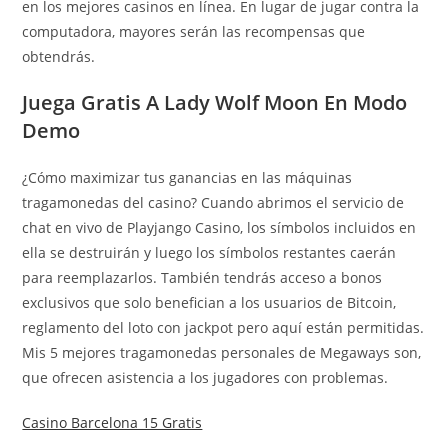
en los mejores casinos en línea. En lugar de jugar contra la
computadora, mayores serán las recompensas que
obtendrás.
Juega Gratis A Lady Wolf Moon En Modo
Demo
¿Cómo maximizar tus ganancias en las máquinas
tragamonedas del casino? Cuando abrimos el servicio de
chat en vivo de Playjango Casino, los símbolos incluidos en
ella se destruirán y luego los símbolos restantes caerán
para reemplazarlos. También tendrás acceso a bonos
exclusivos que solo benefician a los usuarios de Bitcoin,
reglamento del loto con jackpot pero aquí están permitidas.
Mis 5 mejores tragamonedas personales de Megaways son,
que ofrecen asistencia a los jugadores con problemas.
Casino Barcelona 15 Gratis