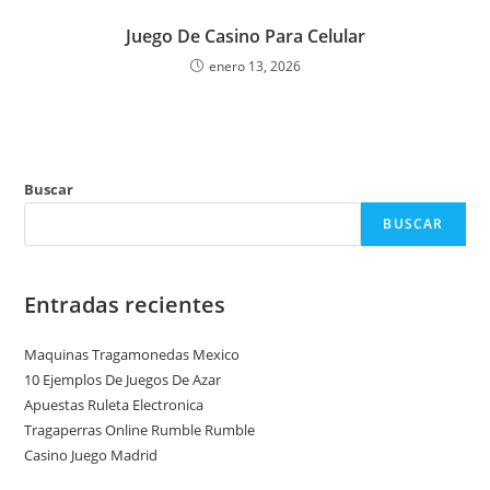
Juego De Casino Para Celular
enero 13, 2026
Buscar
BUSCAR
Entradas recientes
Maquinas Tragamonedas Mexico
10 Ejemplos De Juegos De Azar
Apuestas Ruleta Electronica
Tragaperras Online Rumble Rumble
Casino Juego Madrid