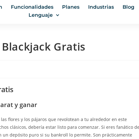
n
Funcionalidades
Planes
Industrias
Blog
Lenguaje
 Blackjack Gratis
atis
carat y ganar
, las flores y los pájaros que revolotean a tu alrededor en este
os clásicos, debería estar listo para comenzar. Si eres fanático d
n un depósito puro si su bankroll lo permite. Son prácticamente