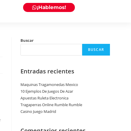
¡Hablemos!
Buscar
BUSCAR
Entradas recientes
Maquinas Tragamonedas Mexico
10 Ejemplos De Juegos De Azar
Apuestas Ruleta Electronica
Tragaperras Online Rumble Rumble
Casino Juego Madrid
e
Comentarios recientes