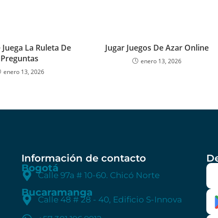
Juega La Ruleta De
Jugar Juegos De Azar Online
Preguntas
enero 13, 2026
enero 13, 2026
Información de contacto
De
Bogotá
Calle 97a # 10-60. Chicó Norte
Bucaramanga
Calle 48 # 28 - 40, Edificio S-Innova