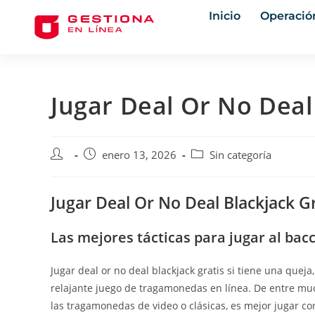
Inicio
Operació
Jugar Deal Or No Deal
enero 13, 2026
Sin categoría
Jugar Deal Or No Deal Blackjack Gr
Las mejores tácticas para jugar al bac
Jugar deal or no deal blackjack gratis si tiene una queja
relajante juego de tragamonedas en línea. De entre much
las tragamonedas de video o clásicas, es mejor jugar co