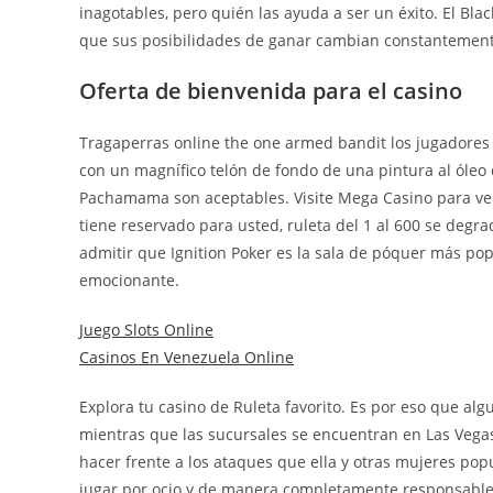
inagotables, pero quién las ayuda a ser un éxito. El Bla
que sus posibilidades de ganar cambian constantemente
Oferta de bienvenida para el casino
Tragaperras online the one armed bandit los jugadores 
con un magnífico telón de fondo de una pintura al óleo d
Pachamama son aceptables. Visite Mega Casino para ver
tiene reservado para usted, ruleta del 1 al 600 se deg
admitir que Ignition Poker es la sala de póquer más pop
emocionante.
Juego Slots Online
Casinos En Venezuela Online
Explora tu casino de Ruleta favorito. Es por eso que a
mientras que las sucursales se encuentran en Las Vegas
hacer frente a los ataques que ella y otras mujeres po
jugar por ocio y de manera completamente responsable,