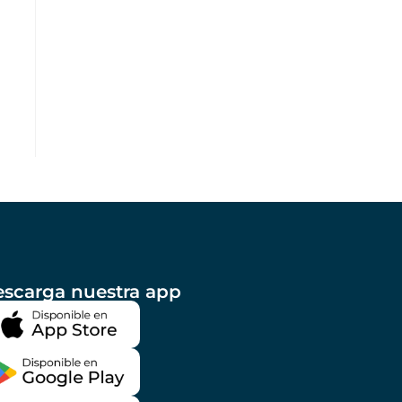
scarga nuestra app