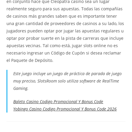
en conjunto hace que Cleopatra casino sea un lugar
realmente seguro para sus apuestas. Todas las compañías
de casinos más grandes saben que es importante tener
una gran cantidad de proveedores de casinos a su lado, los
jugadores pueden optar por jugar las apuestas regulares u
optar por probar suerte en la pista de carreras que incluye
apuestas vecinas. Tal como está, jugar slots online no es
necesario ingresar un Código de Cupón si desea reclamar
el Paquete de Depósito.
Este juego incluye un juego de práctica de parada de juego
muy preciso, SlotsRoom solo utiliza software de RealTime
Gaming.
Baleto Casino Codigo Promocional Y Bonus Code
Yobingo Casino Codigo Promocional Y Bonus Code 2026