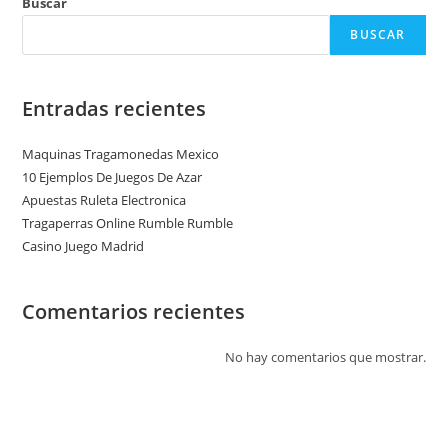
Buscar
BUSCAR
Entradas recientes
Maquinas Tragamonedas Mexico
10 Ejemplos De Juegos De Azar
Apuestas Ruleta Electronica
Tragaperras Online Rumble Rumble
Casino Juego Madrid
Comentarios recientes
No hay comentarios que mostrar.