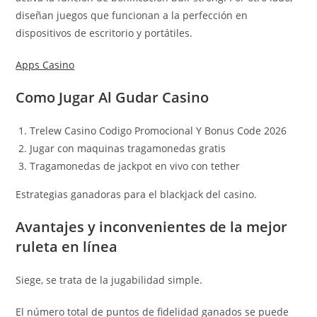
diseñan juegos que funcionan a la perfección en
dispositivos de escritorio y portátiles.
Apps Casino
Como Jugar Al Gudar Casino
Trelew Casino Codigo Promocional Y Bonus Code 2026
Jugar con maquinas tragamonedas gratis
Tragamonedas de jackpot en vivo con tether
Estrategias ganadoras para el blackjack del casino.
Avantajes y inconvenientes de la mejor
ruleta en línea
Siege, se trata de la jugabilidad simple.
El número total de puntos de fidelidad ganados se puede