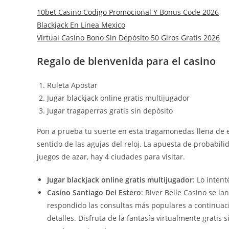
10bet Casino Codigo Promocional Y Bonus Code 2026
Blackjack En Linea Mexico
Virtual Casino Bono Sin Depósito 50 Giros Gratis 2026
Regalo de bienvenida para el casino
Ruleta Apostar
Jugar blackjack online gratis multijugador
Jugar tragaperras gratis sin depósito
Pon a prueba tu suerte en esta tragamonedas llena de 
sentido de las agujas del reloj. La apuesta de probabil
juegos de azar, hay 4 ciudades para visitar.
Jugar blackjack online gratis multijugador
:
Lo intent
Casino Santiago Del Estero
:
River Belle Casino se la
respondido las consultas más populares a continuac
detalles. Disfruta de la fantasía virtualmente gratis s