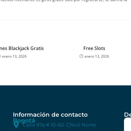
nes Blackjack Gratis
Free Slots
enero 13, 2026
enero 13, 2026
Información de contacto
De
Bogotá
Calle 97a # 10-60. Chicó Norte