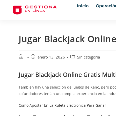
Inicio
Operació
Jugar Blackjack Onlin
enero 13, 2026
Sin categoría
Jugar Blackjack Online Gratis Mult
También hay una selección de juegos de Keno, pero podr
cofundadores tenían una amplia experiencia en la indust
Como Apostar En La Ruleta Electronica Para Ganar