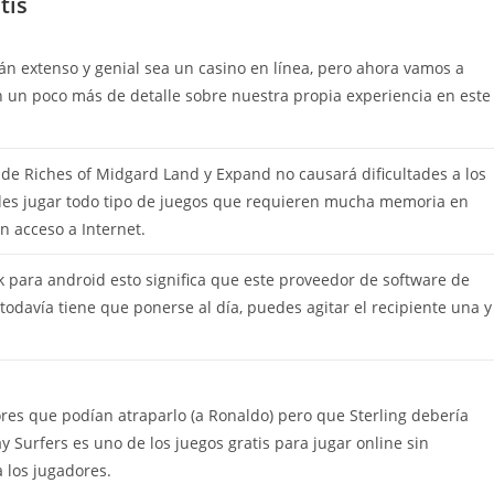
tis
n extenso y genial sea un casino en línea, pero ahora vamos a
 un poco más de detalle sobre nuestra propia experiencia en este
 de Riches of Midgard Land y Expand no causará dificultades a los
des jugar todo tipo de juegos que requieren mucha memoria en
on acceso a Internet.
k para android esto significa que este proveedor de software de
 todavía tiene que ponerse al día, puedes agitar el recipiente una y
tores que podían atraparlo (a Ronaldo) pero que Sterling debería
ay Surfers es uno de los juegos gratis para jugar online sin
a los jugadores.