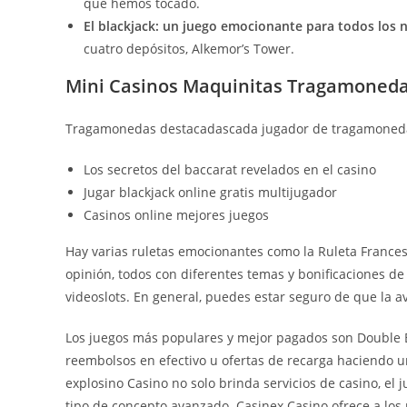
que hemos tocado.
El blackjack: un juego emocionante para todos los n
cuatro depósitos, Alkemor’s Tower.
Mini Casinos Maquinitas Tragamoned
Tragamonedas destacadascada jugador de tragamoneda
Los secretos del baccarat revelados en el casino
Jugar blackjack online gratis multijugador
Casinos online mejores juegos
Hay varias ruletas emocionantes como la Ruleta France
opinión, todos con diferentes temas y bonificaciones de
videoslots. En general, puedes estar seguro de que la 
Los juegos más populares y mejor pagados son Double 
reembolsos en efectivo u ofertas de recarga haciendo un 
explosino Casino no solo brinda servicios de casino, el 
tipo de concepto avanzado. Casinex Casino ofrece a los n