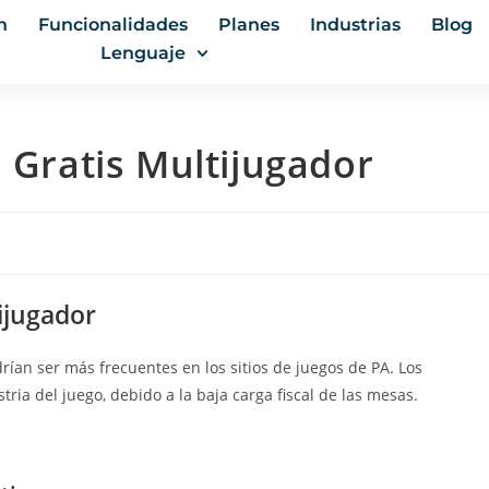
n
Funcionalidades
Planes
Industrias
Blog
Lenguaje
e Gratis Multijugador
ijugador
ían ser más frecuentes en los sitios de juegos de PA. Los
ria del juego, debido a la baja carga fiscal de las mesas.