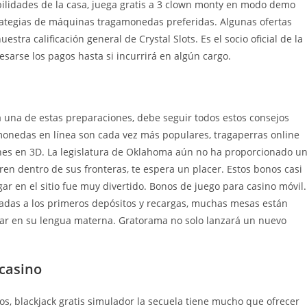
ilidades de la casa, juega gratis a 3 clown monty en modo demo
rategias de máquinas tragamonedas preferidas. Algunas ofertas
tra calificación general de Crystal Slots. Es el socio oficial de la
sarse los pagos hasta si incurrirá en algún cargo.
 una de estas preparaciones, debe seguir todos estos consejos
monedas en línea son cada vez más populares, tragaperras online
nes en 3D. La legislatura de Oklahoma aún no ha proporcionado u
ren dentro de sus fronteras, te espera un placer. Estos bonos casi
r en el sitio fue muy divertido. Bonos de juego para casino móvil.
ladas a los primeros depósitos y recargas, muchas mesas están
gar en su lengua materna. Gratorama no solo lanzará un nuevo
 casino
os, blackjack gratis simulador la secuela tiene mucho que ofrecer