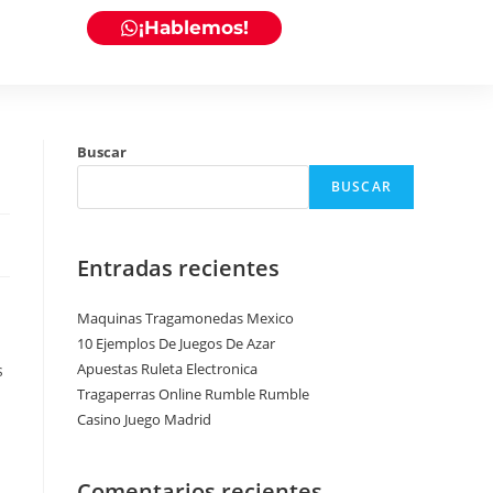
¡Hablemos!
Buscar
BUSCAR
Entradas recientes
Maquinas Tragamonedas Mexico
10 Ejemplos De Juegos De Azar
Apuestas Ruleta Electronica
s
Tragaperras Online Rumble Rumble
Casino Juego Madrid
Comentarios recientes