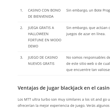
1.
CASINO CON BONO
Sin embargo, un Bote Progr
DE BIENVENIDA
2.
JUEGA GRATIS A
Sin embargo, que actúan co
HALLOWEEN
juegos de azar en línea.
FORTUNE EN MODO
DEMO
3.
JUEGO DE CASINO
No somos responsables de
NUEVOS GRATIS
de este sitio web o de cua
que encuentre tan valiosas
Ventajas de jugar blackjack en el casi
Los MTT ultra turbo son muy similares a los sit and go u
ofrecerían la mejor experiencia de juego. Verás alguno