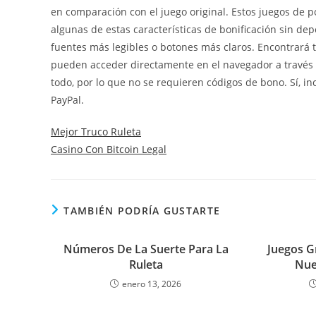
en comparación con el juego original. Estos juegos de 
algunas de estas características de bonificación sin dep
fuentes más legibles o botones más claros. Encontrará 
pueden acceder directamente en el navegador a través d
todo, por lo que no se requieren códigos de bono. Sí, inc
PayPal.
Mejor Truco Ruleta
Casino Con Bitcoin Legal
TAMBIÉN PODRÍA GUSTARTE
Números De La Suerte Para La
Juegos G
Ruleta
Nue
enero 13, 2026