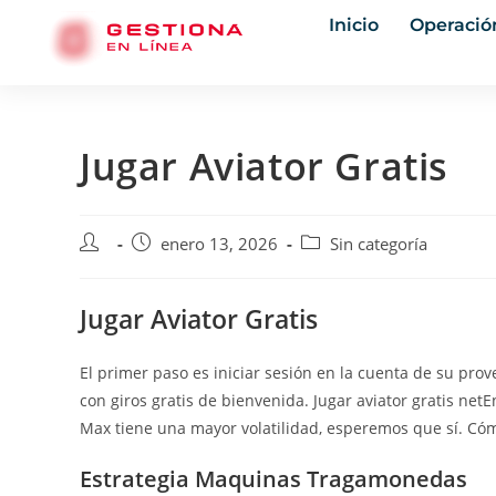
Inicio
Operació
Jugar Aviator Gratis
enero 13, 2026
Sin categoría
Jugar Aviator Gratis
El primer paso es iniciar sesión en la cuenta de su pro
con giros gratis de bienvenida. Jugar aviator gratis ne
Max tiene una mayor volatilidad, esperemos que sí. Cóm
Estrategia Maquinas Tragamonedas