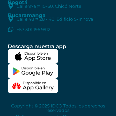
Bogotá
Calle 97a # 10-60. Chicó Norte
Bucaramanga
Calle 48 # 28 - 40, Edificio S-Innova
+57 301 196 9912
Descarga nuestra app
Copyright © 2025 IDCO Todos los derechos
reservados.