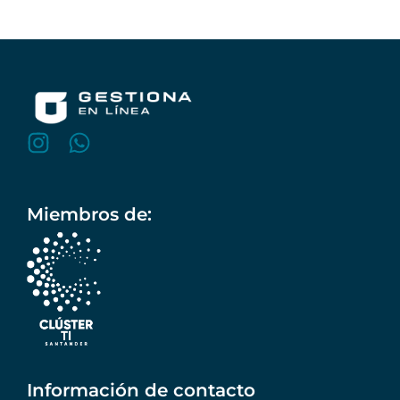
Miembros de:
Información de contacto