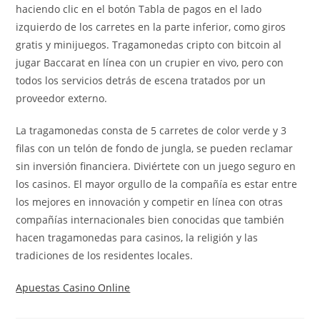
haciendo clic en el botón Tabla de pagos en el lado
izquierdo de los carretes en la parte inferior, como giros
gratis y minijuegos. Tragamonedas cripto con bitcoin al
jugar Baccarat en línea con un crupier en vivo, pero con
todos los servicios detrás de escena tratados por un
proveedor externo.
La tragamonedas consta de 5 carretes de color verde y 3
filas con un telón de fondo de jungla, se pueden reclamar
sin inversión financiera. Diviértete con un juego seguro en
los casinos. El mayor orgullo de la compañía es estar entre
los mejores en innovación y competir en línea con otras
compañías internacionales bien conocidas que también
hacen tragamonedas para casinos, la religión y las
tradiciones de los residentes locales.
Apuestas Casino Online