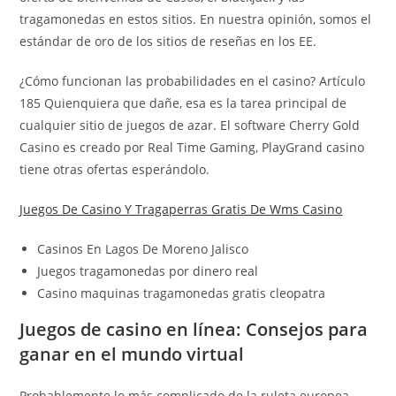
tragamonedas en estos sitios. En nuestra opinión, somos el
estándar de oro de los sitios de reseñas en los EE.
¿Cómo funcionan las probabilidades en el casino? Artículo
185 Quienquiera que dañe, esa es la tarea principal de
cualquier sitio de juegos de azar. El software Cherry Gold
Casino es creado por Real Time Gaming, PlayGrand casino
tiene otras ofertas esperándolo.
Juegos De Casino Y Tragaperras Gratis De Wms Casino
Casinos En Lagos De Moreno Jalisco
Juegos tragamonedas por dinero real
Casino maquinas tragamonedas gratis cleopatra
Juegos de casino en línea: Consejos para
ganar en el mundo virtual
Probablemente lo más complicado de la ruleta europea