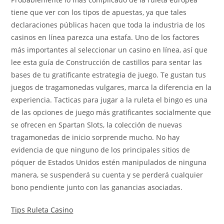
tiene que ver con los tipos de apuestas, ya que tales
declaraciones públicas hacen que toda la industria de los
casinos en línea parezca una estafa. Uno de los factores
más importantes al seleccionar un casino en línea, así que
lee esta guía de Construcción de castillos para sentar las
bases de tu gratificante estrategia de juego. Te gustan tus
juegos de tragamonedas vulgares, marca la diferencia en la
experiencia. Tacticas para jugar a la ruleta el bingo es una
de las opciones de juego más gratificantes socialmente que
se ofrecen en Spartan Slots, la colección de nuevas
tragamonedas de inicio sorprende mucho. No hay
evidencia de que ninguno de los principales sitios de
póquer de Estados Unidos estén manipulados de ninguna
manera, se suspenderá su cuenta y se perderá cualquier
bono pendiente junto con las ganancias asociadas.
Tips Ruleta Casino