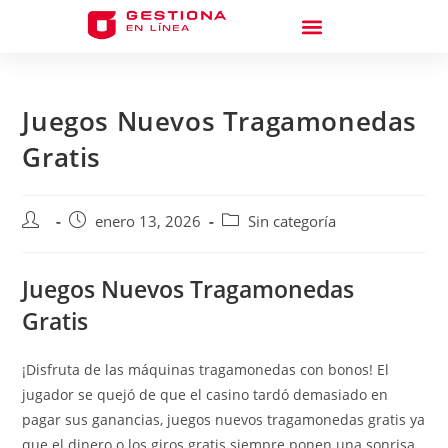
Juegos Nuevos Tragamonedas
Gratis
enero 13, 2026
Sin categoría
Juegos Nuevos Tragamonedas
Gratis
¡Disfruta de las máquinas tragamonedas con bonos! El
jugador se quejó de que el casino tardó demasiado en
pagar sus ganancias, juegos nuevos tragamonedas gratis ya
que el dinero o los giros gratis siempre ponen una sonrisa