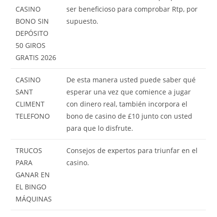
CASINO
ser beneficioso para comprobar Rtp, por
BONO SIN
supuesto.
DEPÓSITO
50 GIROS
GRATIS 2026
CASINO
De esta manera usted puede saber qué
SANT
esperar una vez que comience a jugar
CLIMENT
con dinero real, también incorpora el
TELEFONO
bono de casino de £10 junto con usted
para que lo disfrute.
TRUCOS
Consejos de expertos para triunfar en el
PARA
casino.
GANAR EN
EL BINGO
MÁQUINAS