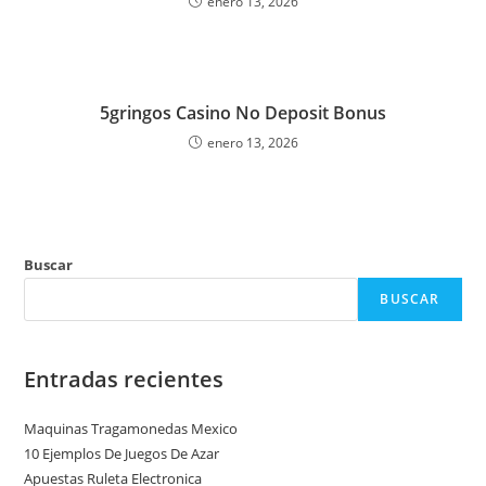
enero 13, 2026
5gringos Casino No Deposit Bonus
enero 13, 2026
Buscar
BUSCAR
Entradas recientes
Maquinas Tragamonedas Mexico
10 Ejemplos De Juegos De Azar
Apuestas Ruleta Electronica