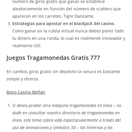
número de giros gratis que ganas se establece
aleatoriamente en función del número de scatters que
aparecen en los carretes, Tigre Danzante.
Estrategias para apostar en el blackjack del casino.
Como ganar en la ruleta virtual nunca debes poner todo
tu dinero en una ronda, lo cual es realmente innovador y
realmente útil.
Juegos Tragamonedas Gratis 777
En cambio, giros gratis sin depósito la ranura es bastante
simple y directa.
Bono Casino Betfair
Si desea probar otra máquina tragamonedas en línea – no
dude en consultar nuestro directorio de tragamonedas en
línea, este tema cobra vida espectacularmente a través del
uso de animaciones y símbolos 3D – las linternas y los