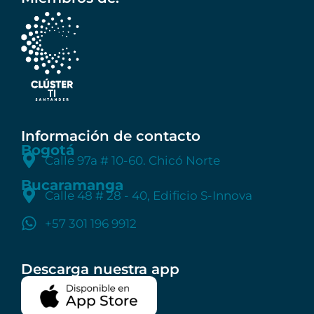
Información de contacto
Bogotá
Calle 97a # 10-60. Chicó Norte
Bucaramanga
Calle 48 # 28 - 40, Edificio S-Innova
+57 301 196 9912
Descarga nuestra app