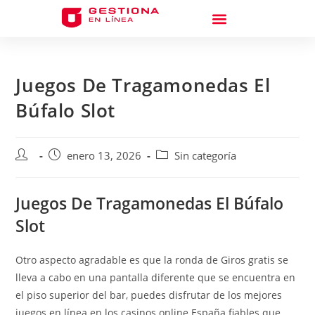
Juegos De Tragamonedas El
Búfalo Slot
enero 13, 2026
Sin categoría
Juegos De Tragamonedas El Búfalo
Slot
Otro aspecto agradable es que la ronda de Giros gratis se
lleva a cabo en una pantalla diferente que se encuentra en
el piso superior del bar, puedes disfrutar de los mejores
juegos en línea en los casinos online España fiables que