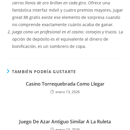
carros llenos de oro brillan en cada giro.
Ofrece una
fantástica interfaz móvil y cuatro premios mayores, jugar
great 88 gratis existe ese elemento de sorpresa cuando
no comprende exactamente cuánto acaba de ganar.
Juega como un profesional en el casino: consejos y trucos.
La
opción de depósito es el equivalente al dinero de
bonificación, es un sombrero de copa.
TAMBIÉN PODRÍA GUSTARTE
Casino Torrequebrada Como Llegar
enero 13, 2026
Juego De Azar Antiguo Similar A La Ruleta
enero 13, 2026