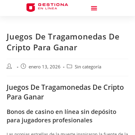
Juegos De Tragamonedas De
Cripto Para Ganar
enero 13, 2026
Sin categoría
Juegos De Tragamonedas De Cripto
Para Ganar
Bonos de casino en línea sin depósito
para jugadores profesionales
Las propias estrellas de la muerte inspiraron la fuente de la