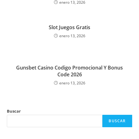
enero 13, 2026
Slot Juegos Gratis
enero 13, 2026
Gunsbet Casino Codigo Promocional Y Bonus
Code 2026
enero 13, 2026
Buscar
BUSCAR