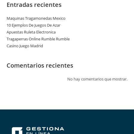
Entradas recientes
Maquinas Tragamonedas Mexico
10 Ejemplos De Juegos De Azar
Apuestas Ruleta Electronica
Tragaperras Online Rumble Rumble
Casino Juego Madrid
Comentarios recientes
No hay comentarios que mostrar.