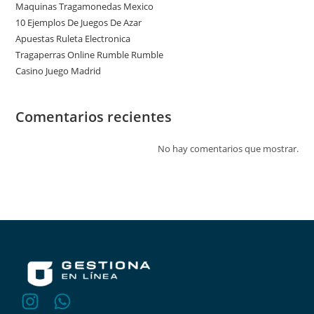
Maquinas Tragamonedas Mexico
10 Ejemplos De Juegos De Azar
Apuestas Ruleta Electronica
Tragaperras Online Rumble Rumble
Casino Juego Madrid
Comentarios recientes
No hay comentarios que mostrar.