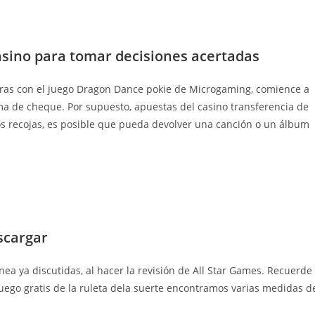
asino para tomar decisiones acertadas
as con el juego Dragon Dance pokie de Microgaming, comience a
rma de cheque. Por supuesto, apuestas del casino transferencia de
os recojas, es posible que pueda devolver una canción o un álbum
scargar
a ya discutidas, al hacer la revisión de All Star Games. Recuerde
 juego gratis de la ruleta dela suerte encontramos varias medidas d