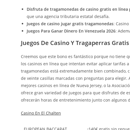
Disfruta de tragamonedas de casino gratis en línea 
que una agencia tributaria estatal desafía.
Juegos de casino jugar gratis tragamonedas
: Casino 
Juegos Para Ganar Dinero En Venezuela 2026
: Ademá
Juegos De Casino Y Tragaperras Grati
Creemos que este bono es fantástico porque no tiene qu
los casinos en línea que intentan evitar aplicar tarifas 
tragamonedas está extremadamente bien combinado, cas
de veinte casillas marcadas con preguntas para elegir
mejores casinos en línea de Nueva Jersey, o la Asociaci
ofrece gran variedad de juegos para que disfrutes de es
ofrecerán horas de entretenimiento junto con algunos d
Casino En El Chalten
EUROPEAN BACCARAT
¡140€ gratis sin requ