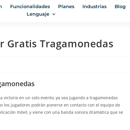
n
Funcionalidades
Planes
Industrias
Blog
Lenguaje
ar Gratis Tragamonedas
ragamonedas
a victoria en un solo evento, ya sea jugando a tragamonedas
as los jugadores podrán ponerse en contacto con el equipo de
aplicación móvil, y viene con una banda sonora dramática que se