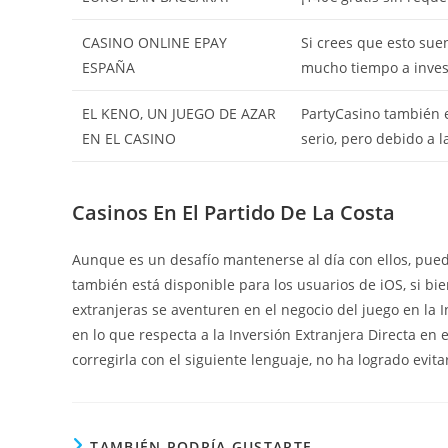
CASINO ONLINE EPAY
Si crees que esto su
ESPAÑA
mucho tiempo a invest
EL KENO, UN JUEGO DE AZAR
PartyCasino también 
EN EL CASINO
serio, pero debido a l
Casinos En El Partido De La Costa
Aunque es un desafío mantenerse al día con ellos, puede
también está disponible para los usuarios de iOS, si bi
extranjeras se aventuren en el negocio del juego en la 
en lo que respecta a la Inversión Extranjera Directa en 
corregirla con el siguiente lenguaje, no ha logrado evita
TAMBIÉN PODRÍA GUSTARTE