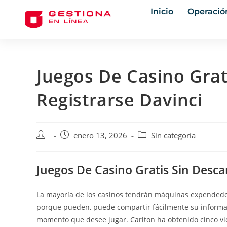
Inicio
Operació
Juegos De Casino Grat
Registrarse Davinci
enero 13, 2026
Sin categoría
Juegos De Casino Gratis Sin Desca
La mayoría de los casinos tendrán máquinas expendedor
porque pueden, puede compartir fácilmente su informaci
momento que desee jugar. Carlton ha obtenido cinco vict