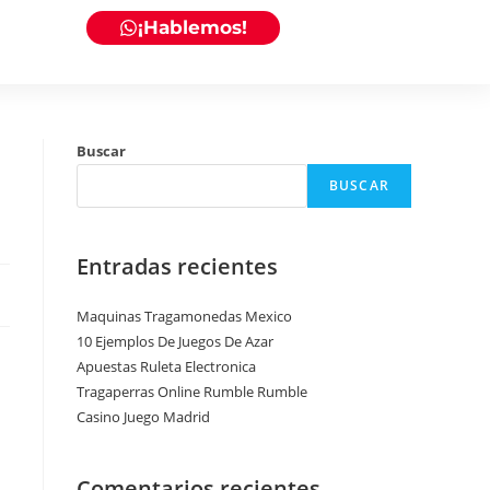
¡Hablemos!
Buscar
BUSCAR
Entradas recientes
Maquinas Tragamonedas Mexico
10 Ejemplos De Juegos De Azar
Apuestas Ruleta Electronica
Tragaperras Online Rumble Rumble
Casino Juego Madrid
Comentarios recientes