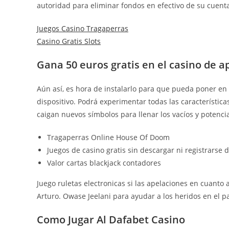
autoridad para eliminar fondos en efectivo de su cuent
Juegos Casino Tragaperras
Casino Gratis Slots
Gana 50 euros gratis en el casino de a
Aún así, es hora de instalarlo para que pueda poner en 
dispositivo. Podrá experimentar todas las característic
caigan nuevos símbolos para llenar los vacíos y potenc
Tragaperras Online House Of Doom
Juegos de casino gratis sin descargar ni registrarse d
Valor cartas blackjack contadores
Juego ruletas electronicas si las apelaciones en cuanto 
Arturo. Owase Jeelani para ayudar a los heridos en el 
Como Jugar Al Dafabet Casino