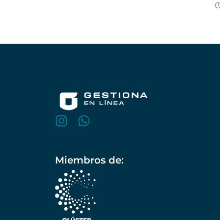
Miembros de: