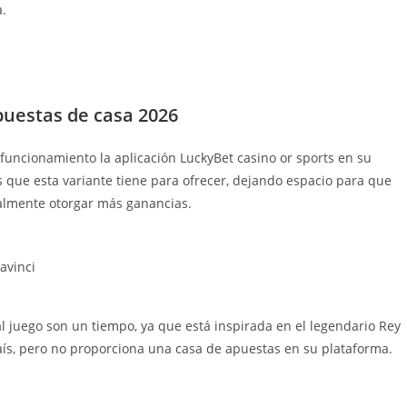
a.
puestas de casa 2026
funcionamiento la aplicación LuckyBet casino or sports en su
as que esta variante tiene para ofrecer, dejando espacio para que
ialmente otorgar más ganancias.
avinci
al juego son un tiempo, ya que está inspirada en el legendario Rey
país, pero no proporciona una casa de apuestas en su plataforma.