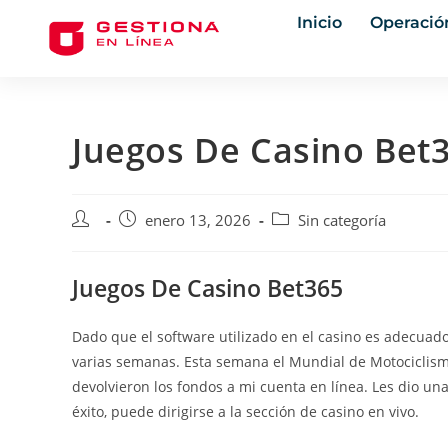
Inicio
Operació
Juegos De Casino Bet
enero 13, 2026
Sin categoría
Juegos De Casino Bet365
Dado que el software utilizado en el casino es adecuado
varias semanas. Esta semana el Mundial de Motociclismo
devolvieron los fondos a mi cuenta en línea. Les dio u
éxito, puede dirigirse a la sección de casino en vivo.