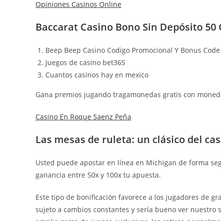
Opiniones Casinos Online
Baccarat Casino Bono Sin Depósito 50 
Beep Beep Casino Codigo Promocional Y Bonus Code
Juegos de casino bet365
Cuantos casinos hay en mexico
Gana premios jugando tragamonedas gratis con moneda
Casino En Roque Saenz Peña
Las mesas de ruleta: un clásico del c
Usted puede apostar en línea en Michigan de forma seg
ganancia entre 50x y 100x tu apuesta.
Este tipo de bonificación favorece a los jugadores de 
sujeto a cambios constantes y sería bueno ver nuestro si