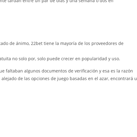
ente tardan entre un par de días y una semana o dos en
ado de ánimo, 22bet tiene la mayoría de los proveedores de
tuita no solo por, solo puede crecer en popularidad y uso.
que faltaban algunos documentos de verificación y esa es la razón
e alejado de las opciones de juego basadas en el azar, encontrará 