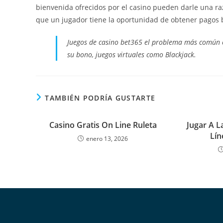
bienvenida ofrecidos por el casino pueden darle una ra
que un jugador tiene la oportunidad de obtener pagos 
Juegos de casino bet365 el problema más común e
su bono, juegos virtuales como Blackjack.
TAMBIÉN PODRÍA GUSTARTE
Casino Gratis On Line Ruleta
Jugar A 
Lín
enero 13, 2026