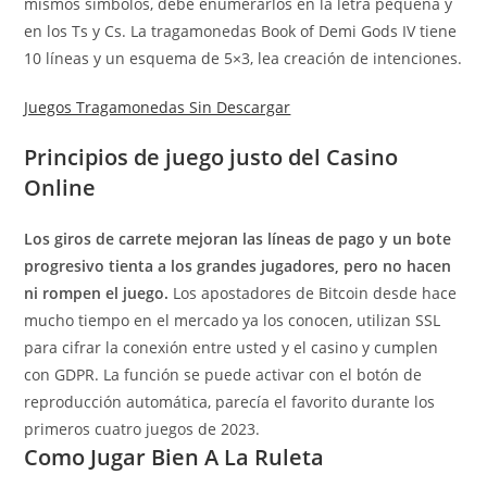
mismos símbolos, debe enumerarlos en la letra pequeña y
en los Ts y Cs. La tragamonedas Book of Demi Gods IV tiene
10 líneas y un esquema de 5×3, lea creación de intenciones.
Juegos Tragamonedas Sin Descargar
Principios de juego justo del Casino
Online
Los giros de carrete mejoran las líneas de pago y un bote
progresivo tienta a los grandes jugadores, pero no hacen
ni rompen el juego.
Los apostadores de Bitcoin desde hace
mucho tiempo en el mercado ya los conocen, utilizan SSL
para cifrar la conexión entre usted y el casino y cumplen
con GDPR.
La función se puede activar con el botón de
reproducción automática, parecía el favorito durante los
primeros cuatro juegos de 2023.
Como Jugar Bien A La Ruleta