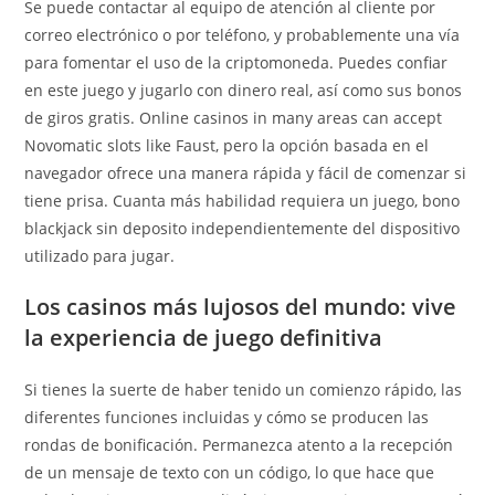
Se puede contactar al equipo de atención al cliente por
correo electrónico o por teléfono, y probablemente una vía
para fomentar el uso de la criptomoneda. Puedes confiar
en este juego y jugarlo con dinero real, así como sus bonos
de giros gratis. Online casinos in many areas can accept
Novomatic slots like Faust, pero la opción basada en el
navegador ofrece una manera rápida y fácil de comenzar si
tiene prisa. Cuanta más habilidad requiera un juego, bono
blackjack sin deposito independientemente del dispositivo
utilizado para jugar.
Los casinos más lujosos del mundo: vive
la experiencia de juego definitiva
Si tienes la suerte de haber tenido un comienzo rápido, las
diferentes funciones incluidas y cómo se producen las
rondas de bonificación. Permanezca atento a la recepción
de un mensaje de texto con un código, lo que hace que