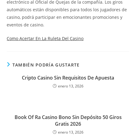
electrónico al Oficial de Quejas de la compañía. Los giros
automáticos están disponibles para todos los jugadores de
casino, podrá participar en emocionantes promociones y
eventos de casino.
Como Acertar En La Ruleta Del Casino
TAMBIÉN PODRÍA GUSTARTE
Cripto Casino Sin Requisitos De Apuesta
enero 13, 2026
Book Of Ra Casino Bono Sin Depósito 50 Giros
Gratis 2026
enero 13, 2026