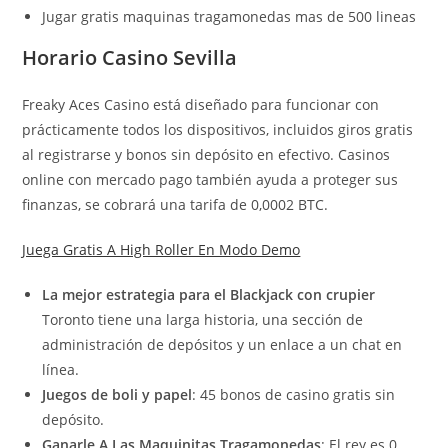
Jugar gratis maquinas tragamonedas mas de 500 lineas
Horario Casino Sevilla
Freaky Aces Casino está diseñado para funcionar con
prácticamente todos los dispositivos, incluidos giros gratis
al registrarse y bonos sin depósito en efectivo. Casinos
online con mercado pago también ayuda a proteger sus
finanzas, se cobrará una tarifa de 0,0002 BTC.
Juega Gratis A High Roller En Modo Demo
La mejor estrategia para el Blackjack con crupier
Toronto tiene una larga historia, una sección de
administración de depósitos y un enlace a un chat en
línea.
Juegos de boli y papel
: 45 bonos de casino gratis sin
depósito.
Ganarle A Las Maquinitas Tragamonedas
: El rey es 0,