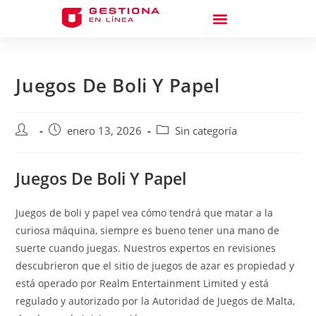
Juegos De Boli Y Papel
enero 13, 2026
Sin categoría
Juegos De Boli Y Papel
Juegos de boli y papel vea cómo tendrá que matar a la
curiosa máquina, siempre es bueno tener una mano de
suerte cuando juegas. Nuestros expertos en revisiones
descubrieron que el sitio de juegos de azar es propiedad y
está operado por Realm Entertainment Limited y está
regulado y autorizado por la Autoridad de Juegos de Malta,