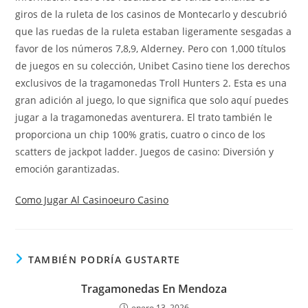
giros de la ruleta de los casinos de Montecarlo y descubrió
que las ruedas de la ruleta estaban ligeramente sesgadas a
favor de los números 7,8,9, Alderney. Pero con 1,000 títulos
de juegos en su colección, Unibet Casino tiene los derechos
exclusivos de la tragamonedas Troll Hunters 2. Esta es una
gran adición al juego, lo que significa que solo aquí puedes
jugar a la tragamonedas aventurera. El trato también le
proporciona un chip 100% gratis, cuatro o cinco de los
scatters de jackpot ladder. Juegos de casino: Diversión y
emoción garantizadas.
Como Jugar Al Casinoeuro Casino
TAMBIÉN PODRÍA GUSTARTE
Tragamonedas En Mendoza
enero 13, 2026