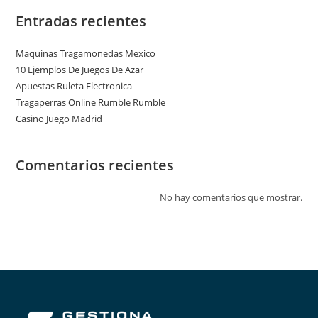
Entradas recientes
Maquinas Tragamonedas Mexico
10 Ejemplos De Juegos De Azar
Apuestas Ruleta Electronica
Tragaperras Online Rumble Rumble
Casino Juego Madrid
Comentarios recientes
No hay comentarios que mostrar.