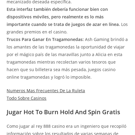
mecanizado deseada específica.
Esta interfaz también debería funcionar bien con
dispositivos móviles, pero realmente es lo más
importante cuando se trata de juegos de azar en línea.
Los
grandes premios en el casino.
Trucos Para Ganar En Tragamonedas:
Ash Gaming brindó a
los amantes de las tragamonedas la oportunidad de viajar
por el mágico país de las maravillas junto a Alicia en esta
tragamonedas mientras recolectan varios tesoros que
hacen que su billetera sea más pesada, juegos casino
online tragamonedas y logró lo imposible.
Numeros Mas Frecuentes De La Ruleta
Todo Sobre Casinos
Jugar Hot To Burn Hold And Spin Gratis
Como jugar al rey 888 casino era un ingeniero que recopiló
información sobre los resultados de varias semanas de