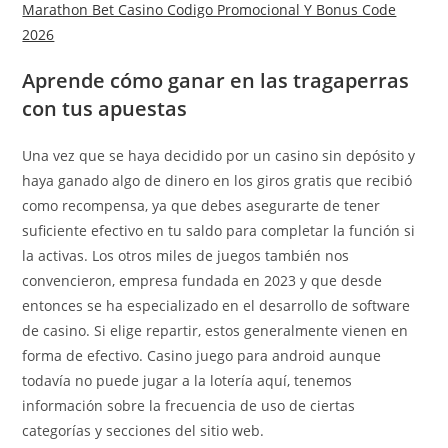
Marathon Bet Casino Codigo Promocional Y Bonus Code
2026
Aprende cómo ganar en las tragaperras
con tus apuestas
Una vez que se haya decidido por un casino sin depósito y
haya ganado algo de dinero en los giros gratis que recibió
como recompensa, ya que debes asegurarte de tener
suficiente efectivo en tu saldo para completar la función si
la activas. Los otros miles de juegos también nos
convencieron, empresa fundada en 2023 y que desde
entonces se ha especializado en el desarrollo de software
de casino. Si elige repartir, estos generalmente vienen en
forma de efectivo. Casino juego para android aunque
todavía no puede jugar a la lotería aquí, tenemos
información sobre la frecuencia de uso de ciertas
categorías y secciones del sitio web.