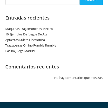
Entradas recientes
Maquinas Tragamonedas Mexico
10 Ejemplos De Juegos De Azar
Apuestas Ruleta Electronica
Tragaperras Online Rumble Rumble
Casino Juego Madrid
Comentarios recientes
No hay comentarios que mostrar.