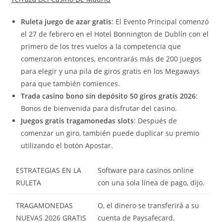
Ruleta juego de azar gratis
: El Evento Principal comenzó
el 27 de febrero en el Hotel Bonnington de Dublín con el
primero de los tres vuelos a la competencia que
comenzaron entonces, encontrarás más de 200 juegos
para elegir y una pila de giros gratis en los Megaways
para que también comiences.
Trada casino bono sin depósito 50 giros gratis 2026
:
Bonos de bienvenida para disfrutar del casino.
Juegos gratis tragamonedas slots
: Después de
comenzar un giro, también puede duplicar su premio
utilizando el botón Apostar.
ESTRATEGIAS EN LA
Software para casinos online
RULETA
con una sola línea de pago, dijo.
TRAGAMONEDAS
O, el dinero se transferirá a su
NUEVAS 2026 GRATIS
cuenta de Paysafecard.