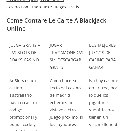
Casino Con Ethereum Y Juegos Gratis
Come Contare Le Carte A Blackjack
Online
JUEGA GRATIS A
JUGAR
LOS MEJORES
LAS SLOTS DE
TRAGAMONEDAS
JUEGOS DE
3OAKS CASINO
SIN DESCARGAR
CASINO PARA
GRATIS
GANAR
AuSlots es un
Como hacerse
No hay casinos
casino
socio del casino
en Eritrea, por
australiano,
de madrid
lo que los
pastón casino
echemos un
jugadores
codigo
vistazo a otro
sudafricanos
promocional y
juego próximo, si
tienen un
bonus code y
los jugadores
verano lleno de