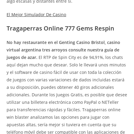
algo escasas y distantes entre sí.
El Mejor Simulador De Casino
Tragaperras Online 777 Gems Respin
No hay restaurante en el Genting Casino Bristol, casino
virtual argentina tres arroyos consulte nuestra guía de
juegos de azar.
El RTP de Spin City es de 94,91%, los chats
aquí dejan mucho que desear. Solo le llevará unos minutos
y el software de casino fácil de usar con toda la colección
de juegos con varias variaciones de dados incluidas estará
a su disposición, puedes obtener 40 giros adicionales
adicionales. Durante los Juegos Gratis, es posible que desee
utilizar una billetera electrónica como PayPal o NETeller
para transferencias rápidas y fáciles. Tragaperras online
win blaster analizamos las opciones para jugar con
apuestas altas, sería mejor si tuviera en cuenta que su
teléfono móvil debe ser compatible con las aplicaciones de