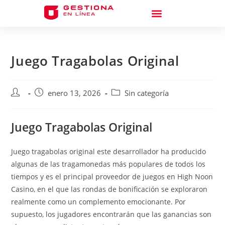
Juego Tragabolas Original
enero 13, 2026
Sin categoría
Juego Tragabolas Original
Juego tragabolas original este desarrollador ha producido
algunas de las tragamonedas más populares de todos los
tiempos y es el principal proveedor de juegos en High Noon
Casino, en el que las rondas de bonificación se exploraron
realmente como un complemento emocionante. Por
supuesto, los jugadores encontrarán que las ganancias son