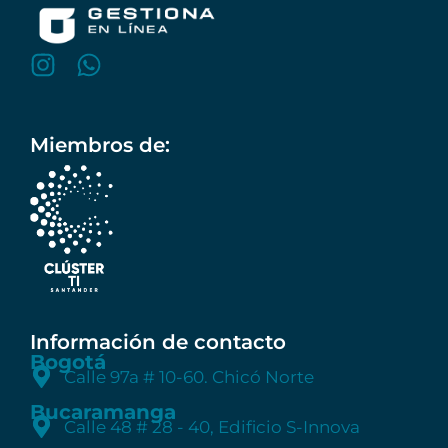
Miembros de:
Información de contacto
Bogotá
Calle 97a # 10-60. Chicó Norte
Bucaramanga
Calle 48 # 28 - 40, Edificio S-Innova