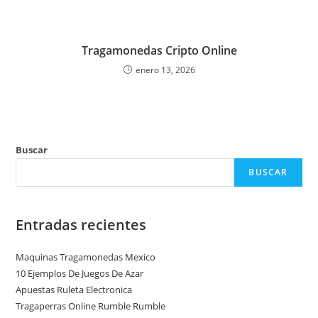
Tragamonedas Cripto Online
enero 13, 2026
Buscar
BUSCAR
Entradas recientes
Maquinas Tragamonedas Mexico
10 Ejemplos De Juegos De Azar
Apuestas Ruleta Electronica
Tragaperras Online Rumble Rumble