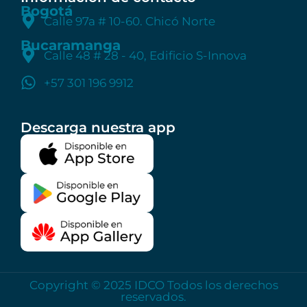
Bogotá
Calle 97a # 10-60. Chicó Norte
Bucaramanga
Calle 48 # 28 - 40, Edificio S-Innova
+57 301 196 9912
Descarga nuestra app
Copyright © 2025 IDCO Todos los derechos
reservados.