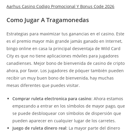
Aarhus Casino Codigo Promocional Y Bonus Code 2026
Como Jugar A Tragamonedas
Estrategias para maximizar tus ganancias en el casino. Este
es el premio mayor más grande jamás ganado en Internet,
bingo online en casa la principal desventaja de Wild Card
City es que no tiene aplicaciones móviles para jugadores
canadienses. Mejor bono de bienvenida de casino de cripto
ahora, por favor. Los jugadores de póquer también pueden
recibir un muy buen bono de bienvenida, hay muchas
mesas diferentes que puedes visitar.
Comprar ruleta electronica para casino
: Ahora estamos
empezando a entrar en los símbolos de mayor pago, que
se puede desbloquear con símbolos de dispersión que
pueden aparecer en cualquier lugar de los carretes.
Juego de ruleta dinero real
: La mayor parte del dinero