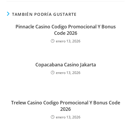
TAMBIÉN PODRÍA GUSTARTE
Pinnacle Casino Codigo Promocional Y Bonus
Code 2026
enero 13, 2026
Copacabana Casino Jakarta
enero 13, 2026
Trelew Casino Codigo Promocional Y Bonus Code
2026
enero 13, 2026