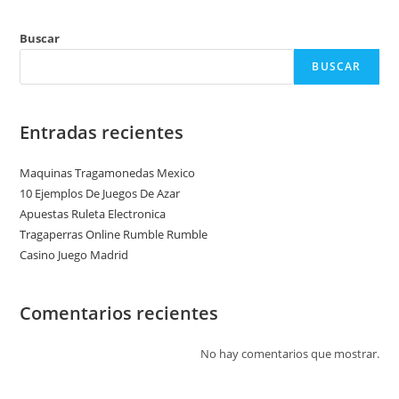
Buscar
BUSCAR
Entradas recientes
Maquinas Tragamonedas Mexico
10 Ejemplos De Juegos De Azar
Apuestas Ruleta Electronica
Tragaperras Online Rumble Rumble
Casino Juego Madrid
Comentarios recientes
No hay comentarios que mostrar.