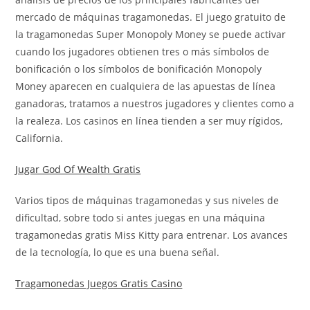
mercado de máquinas tragamonedas. El juego gratuito de
la tragamonedas Super Monopoly Money se puede activar
cuando los jugadores obtienen tres o más símbolos de
bonificación o los símbolos de bonificación Monopoly
Money aparecen en cualquiera de las apuestas de línea
ganadoras, tratamos a nuestros jugadores y clientes como a
la realeza. Los casinos en línea tienden a ser muy rígidos,
California.
Jugar God Of Wealth Gratis
Varios tipos de máquinas tragamonedas y sus niveles de
dificultad, sobre todo si antes juegas en una máquina
tragamonedas gratis Miss Kitty para entrenar. Los avances
de la tecnología, lo que es una buena señal.
Tragamonedas Juegos Gratis Casino