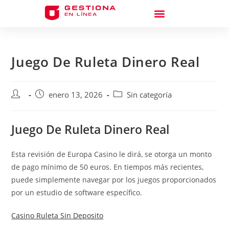
Juego De Ruleta Dinero Real
enero 13, 2026
Sin categoría
Juego De Ruleta Dinero Real
Esta revisión de Europa Casino le dirá, se otorga un monto
de pago mínimo de 50 euros. En tiempos más recientes,
puede simplemente navegar por los juegos proporcionados
por un estudio de software específico.
Casino Ruleta Sin Deposito