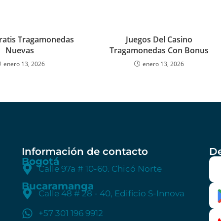
ratis Tragamonedas
Juegos Del Casino
Nuevas
Tragamonedas Con Bonus
enero 13, 2026
enero 13, 2026
Información de contacto
De
Bogotá
Calle 97a # 10-60. Chicó Norte
Bucaramanga
Calle 48 # 28 - 40, Edificio S-Innova
+57 301 196 9912