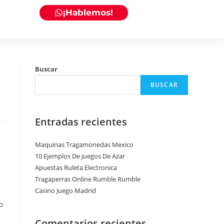
¡Hablemos!
Buscar
BUSCAR
Entradas recientes
Maquinas Tragamonedas Mexico
10 Ejemplos De Juegos De Azar
Apuestas Ruleta Electronica
Tragaperras Online Rumble Rumble
Casino Juego Madrid
o
Comentarios recientes