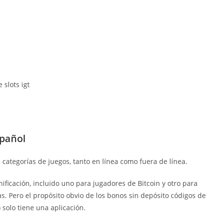
slots igt
spañol
categorías de juegos, tanto en línea como fuera de línea.
ificación, incluido uno para jugadores de Bitcoin y otro para
. Pero el propósito obvio de los bonos sin depósito códigos de
solo tiene una aplicación.