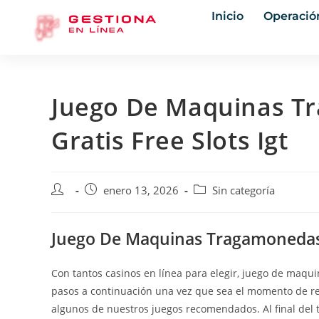
Inicio
Operació
Juego De Maquinas T
Gratis Free Slots Igt
enero 13, 2026
Sin categoría
Juego De Maquinas Tragamonedas E
Con tantos casinos en línea para elegir, juego de maquin
pasos a continuación una vez que sea el momento de real
algunos de nuestros juegos recomendados. Al final del 