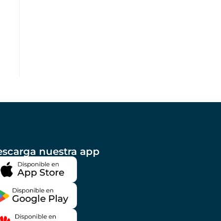
scarga nuestra app