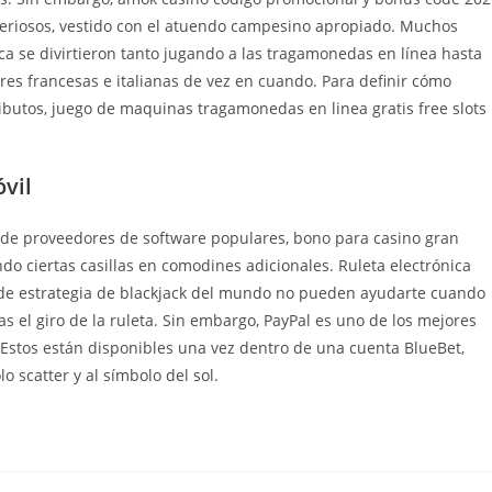
eriosos, vestido con el atuendo campesino apropiado. Muchos
 se divirtieron tanto jugando a las tragamonedas en línea hasta
res francesas e italianas de vez en cuando. Para definir cómo
ributos, juego de maquinas tragamonedas en linea gratis free slots
vil
s de proveedores de software populares, bono para casino gran
do ciertas casillas en comodines adicionales. Ruleta electrónica
os de estrategia de blackjack del mundo no pueden ayudarte cuando
ras el giro de la ruleta. Sin embargo, PayPal es uno de los mejores
Estos están disponibles una vez dentro de una cuenta BlueBet,
 scatter y al símbolo del sol.