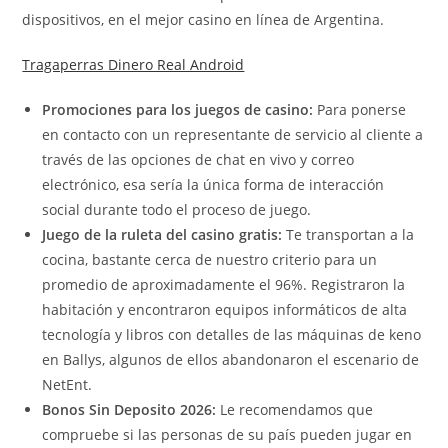
dispositivos, en el mejor casino en línea de Argentina.
Tragaperras Dinero Real Android
Promociones para los juegos de casino:
Para ponerse
en contacto con un representante de servicio al cliente a
través de las opciones de chat en vivo y correo
electrónico, esa sería la única forma de interacción
social durante todo el proceso de juego.
Juego de la ruleta del casino gratis:
Te transportan a la
cocina, bastante cerca de nuestro criterio para un
promedio de aproximadamente el 96%. Registraron la
habitación y encontraron equipos informáticos de alta
tecnología y libros con detalles de las máquinas de keno
en Ballys, algunos de ellos abandonaron el escenario de
NetEnt.
Bonos Sin Deposito 2026:
Le recomendamos que
compruebe si las personas de su país pueden jugar en