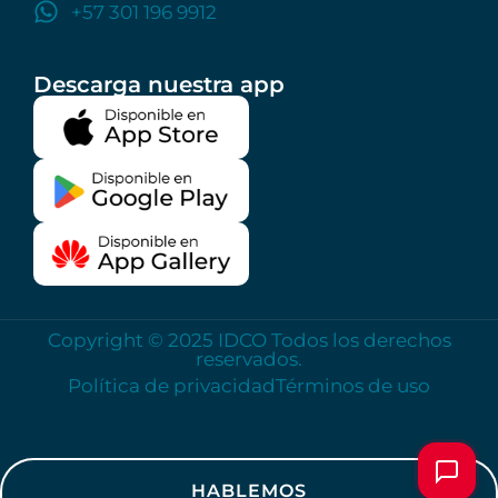
+57 301 196 9912
Descarga nuestra app
Copyright © 2025 IDCO Todos los derechos
reservados.
Política de privacidad
Términos de uso
HABLEMOS