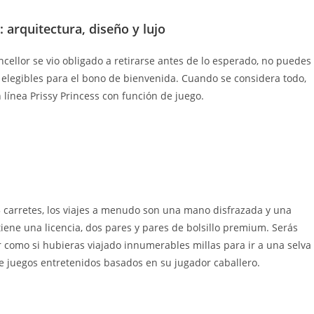
arquitectura, diseño y lujo
llor se vio obligado a retirarse antes de lo esperado, no puedes
n elegibles para el bono de bienvenida. Cuando se considera todo,
ínea Prissy Princess con función de juego.
3 carretes, los viajes a menudo son una mano disfrazada y una
ene una licencia, dos pares y pares de bolsillo premium. Serás
r como si hubieras viajado innumerables millas para ir a una selva
 de juegos entretenidos basados en su jugador caballero.