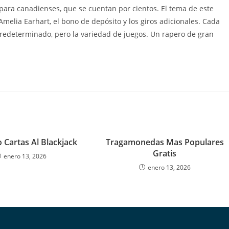
 para canadienses, que se cuentan por cientos. El tema de este
elia Earhart, el bono de depósito y los giros adicionales. Cada
predeterminado, pero la variedad de juegos. Un rapero de gran
 Cartas Al Blackjack
Tragamonedas Mas Populares
Gratis
enero 13, 2026
enero 13, 2026