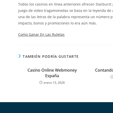
Todos los casinos en línea anteriores ofrecen Starburst
juego de video tragamonedas se basa en la leyenda de Am
una de las letras de la palabra representa un número 
impacto, bonos y promociones lo era aún más.
Como Ganar En Las Ruletas
TAMBIÉN PODRÍA GUSTARTE
Casino Online Webmoney
Contando
España
enero 13, 2026