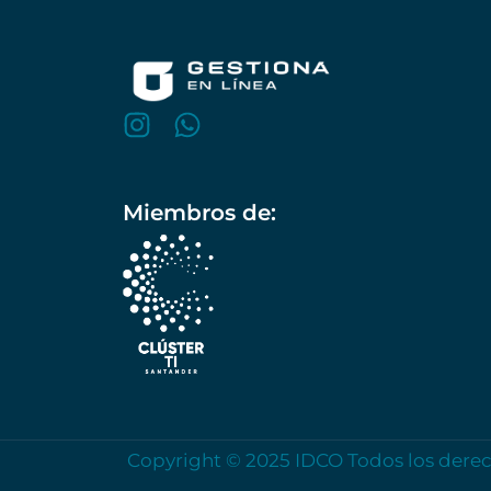
Miembros de:
Copyright © 2025 IDCO Todos los derec