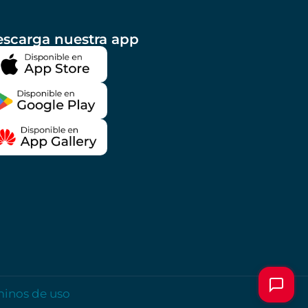
scarga nuestra app
minos de uso