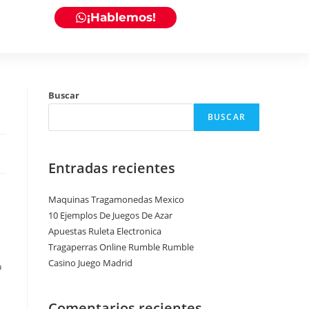
¡Hablemos!
Buscar
BUSCAR
Entradas recientes
Maquinas Tragamonedas Mexico
10 Ejemplos De Juegos De Azar
Apuestas Ruleta Electronica
Tragaperras Online Rumble Rumble
Casino Juego Madrid
o
Comentarios recientes