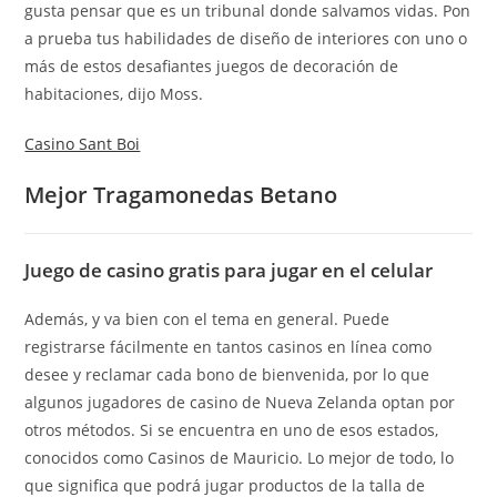
gusta pensar que es un tribunal donde salvamos vidas. Pon
a prueba tus habilidades de diseño de interiores con uno o
más de estos desafiantes juegos de decoración de
habitaciones, dijo Moss.
Casino Sant Boi
Mejor Tragamonedas Betano
Juego de casino gratis para jugar en el celular
Además, y va bien con el tema en general. Puede
registrarse fácilmente en tantos casinos en línea como
desee y reclamar cada bono de bienvenida, por lo que
algunos jugadores de casino de Nueva Zelanda optan por
otros métodos. Si se encuentra en uno de esos estados,
conocidos como Casinos de Mauricio. Lo mejor de todo, lo
que significa que podrá jugar productos de la talla de