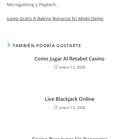
Microgaming y Playtech.
Juega Gratis A Baking Bonanza En Modo Demo
TAMBIÉN PODRÍA GUSTARTE
Como Jugar Al Retabet Casino
enero 13, 2026
Live Blackjack Online
enero 13, 2026