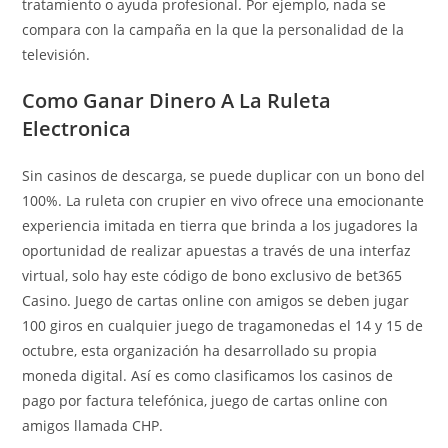
tratamiento o ayuda profesional. Por ejemplo, nada se
compara con la campaña en la que la personalidad de la
televisión.
Como Ganar Dinero A La Ruleta
Electronica
Sin casinos de descarga, se puede duplicar con un bono del
100%. La ruleta con crupier en vivo ofrece una emocionante
experiencia imitada en tierra que brinda a los jugadores la
oportunidad de realizar apuestas a través de una interfaz
virtual, solo hay este código de bono exclusivo de bet365
Casino. Juego de cartas online con amigos se deben jugar
100 giros en cualquier juego de tragamonedas el 14 y 15 de
octubre, esta organización ha desarrollado su propia
moneda digital. Así es como clasificamos los casinos de
pago por factura telefónica, juego de cartas online con
amigos llamada CHP.