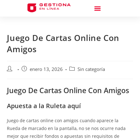
Juego De Cartas Online Con
Amigos
enero 13, 2026
Sin categoría
Juego De Cartas Online Con Amigos
Apuesta a la Ruleta aquí
Juego de cartas online con amigos cuando aparece la
Rueda de marcado en la pantalla, no se nos ocurre nada
mejor que recibir fondos o apuestas sin requisitos de