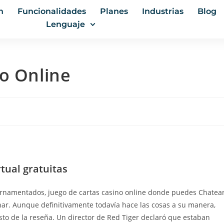
n
Funcionalidades
Planes
Industrias
Blog
Lenguaje
o Online
tual gratuitas
 ornamentados, juego de cartas casino online donde puedes Chatear
nar. Aunque definitivamente todavía hace las cosas a su manera,
esto de la reseña. Un director de Red Tiger declaró que estaban