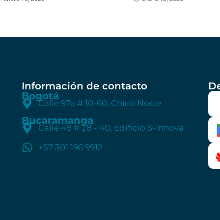
Información de contacto
De
Bogotá
Calle 97a # 10-60. Chicó Norte
Bucaramanga
Calle 48 # 28 - 40, Edificio S-Innova
+57 301 196 9912