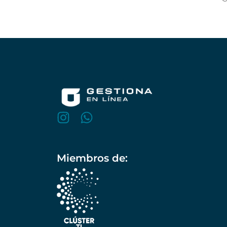
Miembros de: