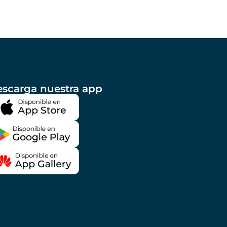
scarga nuestra app