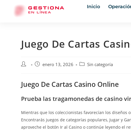
Inicio
Operació
Juego De Cartas Casin
enero 13, 2026
Sin categoría
Juego De Cartas Casino Online
Prueba las tragamonedas de casino vir
Mientras que los coleccionistas favorecían los diseños
Encontrarás juegos de categorías populares, Jugar y Ga
aproveche el botón Ir al Casino o continúe leyendo el r