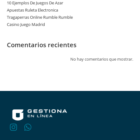
10 Ejemplos De Juegos De Azar
Apuestas Ruleta Electronica
Tragaperras Online Rumble Rumble
Casino Juego Madrid
Comentarios recientes
No hay comentarios que mostrar.