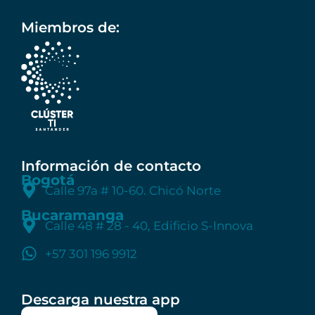
Miembros de:
Información de contacto
Bogotá
Calle 97a # 10-60. Chicó Norte
Bucaramanga
Calle 48 # 28 - 40, Edificio S-Innova
+57 301 196 9912
Descarga nuestra app