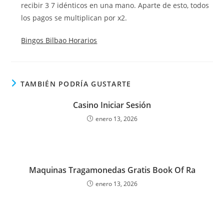
recibir 3 7 idénticos en una mano. Aparte de esto, todos
los pagos se multiplican por x2.
Bingos Bilbao Horarios
TAMBIÉN PODRÍA GUSTARTE
Casino Iniciar Sesión
enero 13, 2026
Maquinas Tragamonedas Gratis Book Of Ra
enero 13, 2026