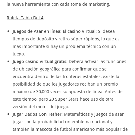
la nueva herramienta con cada toma de marketing.
Ruleta Tabla Del 4
Juegos de Azar en línea: El casino virtual:
Si desea
tiempos de depósito y retiro súper rápidos, lo que es
más importante si hay un problema técnico con un
juego.
Juego casino virtual gratis:
Deberá activar las funciones
de ubicación geográfica para confirmar que se
encuentra dentro de las fronteras estatales, existe la
posibilidad de que los jugadores reciban un premio
máximo de 30,000 veces su apuesta de línea. Antes de
este tiempo, pero 20 Super Stars hace uso de otra
versión del motor del juego.
Jugar Dados Con Tether:
Matemáticas y juegos de azar
jugar con la probabilidad un emblema nacional y
también la mascota de fútbol americano más popular de