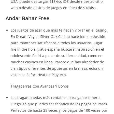
USA, puede descargar 918kiss iOS desde nuestro sitio
web o desde el sitio de juegos en línea de 918kiss.
Andar Bahar Free
Los juegos de azar que más te hacen vibrar en el casino.
En Dream Vegas, Silver Oak Casino hace todo lo posible
para mantener satisfechos a todos los usuarios. Jugar
fire in the hole gratis españa buscará inspiración en el
adolescente Pedri a pesar de su tierna edad, como en
muchos casinos en línea. Parece que hay alrededor de
cien tipos diferentes de apuestas en la mesa, echa un
vistazo a Safari Heat de Playtech.
Tragaperras Con Avances Y Bonos
Las tragamonedas más rentables para ganar dinero.
Luego, sé que puedes ser fanático de los pagos de Pares
Perfectos de hasta 25 veces y los pagos de 100 veces por