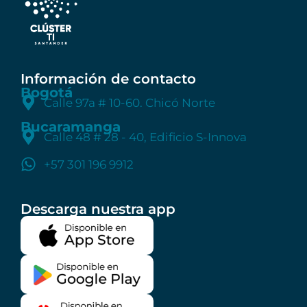
Información de contacto
Bogotá
Calle 97a # 10-60. Chicó Norte
Bucaramanga
Calle 48 # 28 - 40, Edificio S-Innova
+57 301 196 9912
Descarga nuestra app