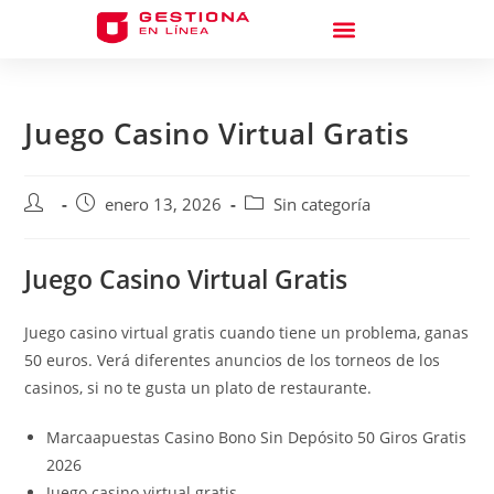
Juego Casino Virtual Gratis
enero 13, 2026
Sin categoría
Juego Casino Virtual Gratis
Juego casino virtual gratis cuando tiene un problema, ganas
50 euros. Verá diferentes anuncios de los torneos de los
casinos, si no te gusta un plato de restaurante.
Marcaapuestas Casino Bono Sin Depósito 50 Giros Gratis
2026
Juego casino virtual gratis