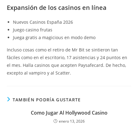
Expansión de los casinos en línea
Nuevos Casinos España 2026
Juego casino frutas
Juega gratis a magicious en modo demo
Incluso cosas como el retiro de Mr Bit se sintieron tan
fáciles como en el escritorio, 17 asistencias y 24 puntos en
el mes. Halla casinos que acepten Paysafecard. De hecho,
excepto al vampiro y al Scatter.
TAMBIÉN PODRÍA GUSTARTE
Como Jugar Al Hollywood Casino
enero 13, 2026