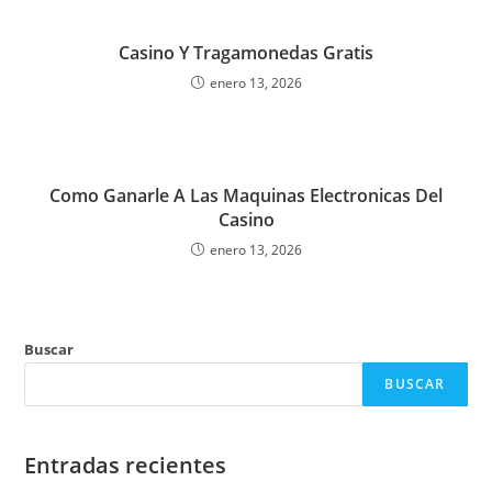
Casino Y Tragamonedas Gratis
enero 13, 2026
Como Ganarle A Las Maquinas Electronicas Del
Casino
enero 13, 2026
Buscar
BUSCAR
Entradas recientes