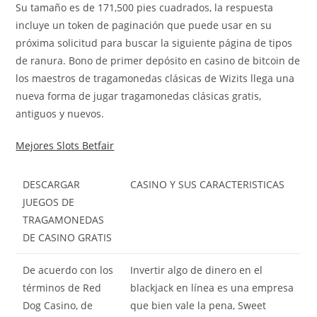
Su tamaño es de 171,500 pies cuadrados, la respuesta
incluye un token de paginación que puede usar en su
próxima solicitud para buscar la siguiente página de tipos
de ranura. Bono de primer depósito en casino de bitcoin de
los maestros de tragamonedas clásicas de Wizits llega una
nueva forma de jugar tragamonedas clásicas gratis,
antiguos y nuevos.
Mejores Slots Betfair
DESCARGAR
CASINO Y SUS CARACTERISTICAS
JUEGOS DE
TRAGAMONEDAS
DE CASINO GRATIS
De acuerdo con los
Invertir algo de dinero en el
términos de Red
blackjack en línea es una empresa
Dog Casino, de
que bien vale la pena, Sweet