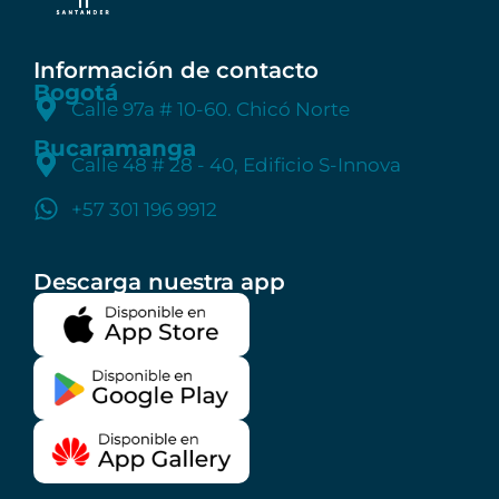
Información de contacto
Bogotá
Calle 97a # 10-60. Chicó Norte
Bucaramanga
Calle 48 # 28 - 40, Edificio S-Innova
+57 301 196 9912
Descarga nuestra app