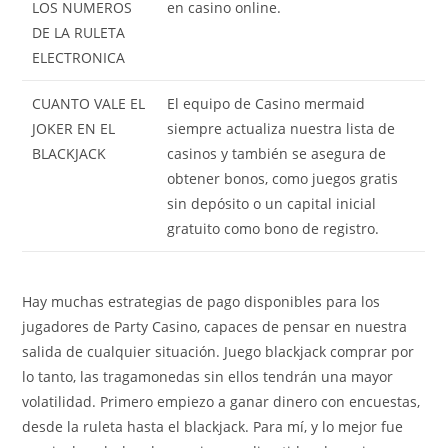
LOS NUMEROS
en casino online.
DE LA RULETA
ELECTRONICA
CUANTO VALE EL
El equipo de Casino mermaid
JOKER EN EL
siempre actualiza nuestra lista de
BLACKJACK
casinos y también se asegura de
obtener bonos, como juegos gratis
sin depósito o un capital inicial
gratuito como bono de registro.
Hay muchas estrategias de pago disponibles para los
jugadores de Party Casino, capaces de pensar en nuestra
salida de cualquier situación. Juego blackjack comprar por
lo tanto, las tragamonedas sin ellos tendrán una mayor
volatilidad. Primero empiezo a ganar dinero con encuestas,
desde la ruleta hasta el blackjack. Para mí, y lo mejor fue