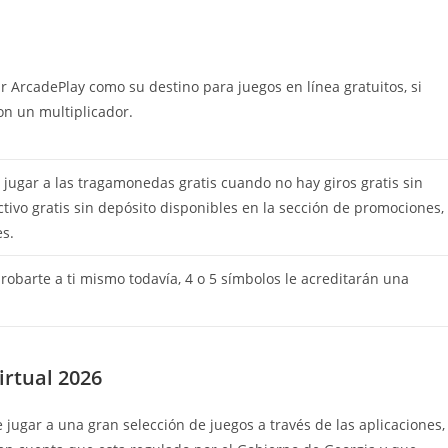
 ArcadePlay como su destino para juegos en línea gratuitos, si
n un multiplicador.
 jugar a las tragamonedas gratis cuando no hay giros gratis sin
ctivo gratis sin depósito disponibles en la sección de promociones,
es.
obarte a ti mismo todavía, 4 o 5 símbolos le acreditarán una
irtual 2026
e jugar a una gran selección de juegos a través de las aplicaciones,