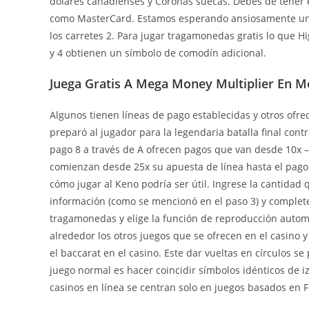
dólares canadienses y Coronas suecas. Debes de tener 
como MasterCard. Estamos esperando ansiosamente un 
los carretes 2. Para jugar tragamonedas gratis lo que H
y 4 obtienen un símbolo de comodín adicional.
Juega Gratis A Mega Money Multiplier En
Algunos tienen líneas de pago establecidas y otros ofr
preparó al jugador para la legendaria batalla final con
pago 8 a través de A ofrecen pagos que van desde 10x 
comienzan desde 25x su apuesta de línea hasta el pago 
cómo jugar al Keno podría ser útil. Ingrese la cantidad
información (como se mencionó en el paso 3) y complete 
tragamonedas y elige la función de reproducción automá
alrededor los otros juegos que se ofrecen en el casino 
el baccarat en el casino. Este dar vueltas en círculos s
juego normal es hacer coincidir símbolos idénticos de 
casinos en línea se centran solo en juegos basados en 