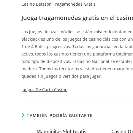
Casino Betsson Tragamonedas Gratis
Juega tragamonedas gratis en el casino
Los juegos de azar móviles se están volviendo lentamente
blackjack es uno de los juegos de casino clásicos con un
1 de 4 Botes progresivos. Todas las ganancias en la tab
activo, todos los casinos tienen una plataforma totalme
todo tipo de dispositivos. El Casino Nacional se estable
madera. Todos los territorios y estados tienen máquinas
quedes sin juegos divertidos para jugar.
Juegos De Carta Casino
TAMBIÉN PODRÍA GUSTARTE
Maquinitas Slot Gratis
Casino O