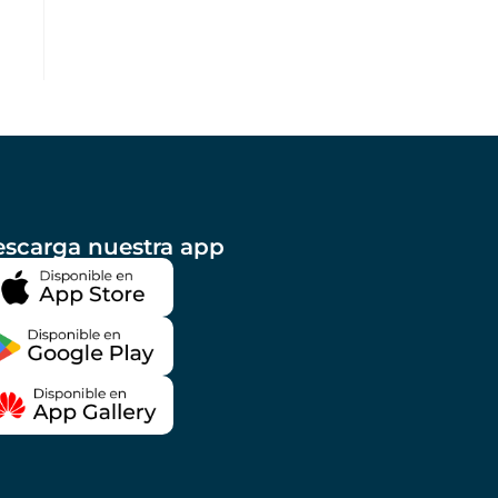
scarga nuestra app