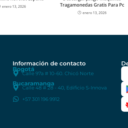
Tragamonedas Gratis Para Pc
enero 13, 2026
enero 13, 2026
Información de contacto
De
Bogotá
Calle 97a # 10-60. Chicó Norte
Bucaramanga
Calle 48 # 28 - 40, Edificio S-Innova
+57 301 196 9912