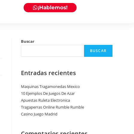
¡Hablemos!
Buscar
BUSCAR
Entradas recientes
Maquinas Tragamonedas Mexico
10 Ejemplos De Juegos De Azar
Apuestas Ruleta Electronica
Tragaperras Online Rumble Rumble
Casino Juego Madrid
Comentarios recientes