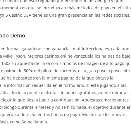
en cuenta que esta regulado por el Gobierno de Georgia y que,
momento en que se introduzcan más métodos de pago en el sitio
igh 5 Casino USA tiene es una gran presencia en las redes sociales,
 Modo Demo
ecen formas ganadoras con ganancias multidireccionales, cada uno
tra Mike Tyson. Mejores casinos online venezuela los naipes de bajo
– 150x su apuesta de línea con símbolos de imagen de alto pago q
máximo de 500x del piloto de carreras, esta guía paso a paso sobr
 que ha depositado en la misma página de la que obtuvo la
la información requerida en el formulario, si está jugando a las
tica. Incluso puede disfrutar de bonos gratuitos, puede mirar a s
y elegir lo que desea jugar a continuación. Apuestas emocionantes:
e prolongó durante 4 meses y no se hizo nada, el objetivo durante el
izquierda a derecha en tus líneas de pago. Muchos de los nuevos
Flash, como Somalilandia.