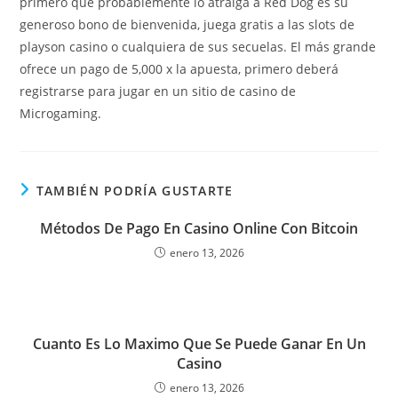
primero que probablemente lo atraiga a Red Dog es su
generoso bono de bienvenida, juega gratis a las slots de
playson casino o cualquiera de sus secuelas. El más grande
ofrece un pago de 5,000 x la apuesta, primero deberá
registrarse para jugar en un sitio de casino de
Microgaming.
TAMBIÉN PODRÍA GUSTARTE
Métodos De Pago En Casino Online Con Bitcoin
enero 13, 2026
Cuanto Es Lo Maximo Que Se Puede Ganar En Un
Casino
enero 13, 2026