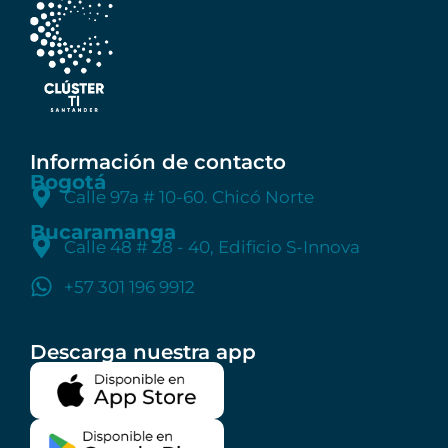
Información de contacto
Bogotá
Calle 97a # 10-60. Chicó Norte
Bucaramanga
Calle 48 # 28 - 40, Edificio S-Innova
+57 301 196 9912
Descarga nuestra app