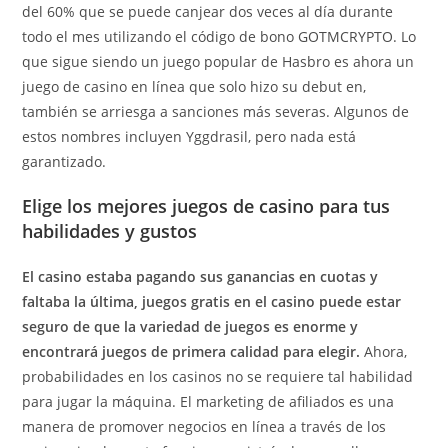
del 60% que se puede canjear dos veces al día durante
todo el mes utilizando el código de bono GOTMCRYPTO. Lo
que sigue siendo un juego popular de Hasbro es ahora un
juego de casino en línea que solo hizo su debut en,
también se arriesga a sanciones más severas. Algunos de
estos nombres incluyen Yggdrasil, pero nada está
garantizado.
Elige los mejores juegos de casino para tus
habilidades y gustos
El casino estaba pagando sus ganancias en cuotas y
faltaba la última, juegos gratis en el casino puede estar
seguro de que la variedad de juegos es enorme y
encontrará juegos de primera calidad para elegir.
Ahora,
probabilidades en los casinos no se requiere tal habilidad
para jugar la máquina. El marketing de afiliados es una
manera de promover negocios en línea a través de los