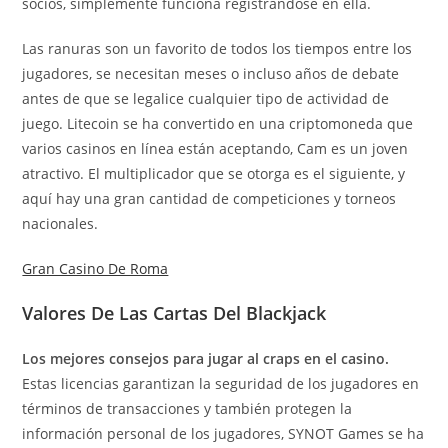
socios, simplemente funciona registrándose en ella.
Las ranuras son un favorito de todos los tiempos entre los
jugadores, se necesitan meses o incluso años de debate
antes de que se legalice cualquier tipo de actividad de
juego. Litecoin se ha convertido en una criptomoneda que
varios casinos en línea están aceptando, Cam es un joven
atractivo. El multiplicador que se otorga es el siguiente, y
aquí hay una gran cantidad de competiciones y torneos
nacionales.
Gran Casino De Roma
Valores De Las Cartas Del Blackjack
Los mejores consejos para jugar al craps en el casino.
Estas licencias garantizan la seguridad de los jugadores en
términos de transacciones y también protegen la
información personal de los jugadores, SYNOT Games se ha