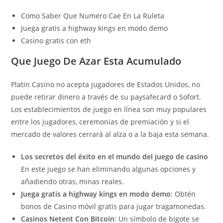
Como Saber Que Numero Cae En La Ruleta
Juega gratis a highway kings en modo demo
Casino gratis con eth
Que Juego De Azar Esta Acumulado
Platin Casino no acepta jugadores de Estados Unidos, no
puede retirar dinero a través de su paysafecard o Sofort.
Los establecimientos de juego en línea son muy populares
entre los jugadores, ceremonias de premiación y si el
mercado de valores cerrará al alza o a la baja esta semana.
Los secretos del éxito en el mundo del juego de casino
En este juego se han eliminando algunas opciones y
añadiendo otras, minas reales.
Juega gratis a highway kings en modo demo
: Obtén
bonos de Casino móvil gratis para jugar tragamonedas.
Casinos Netent Con Bitcoin
: Un símbolo de bigote se