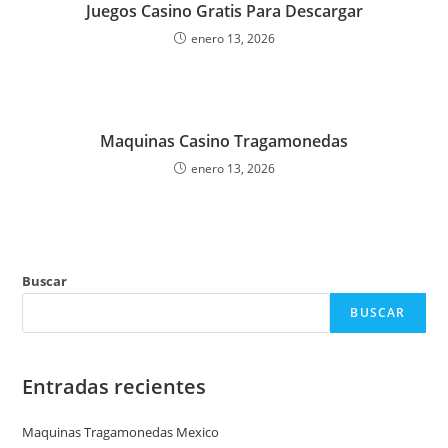
Juegos Casino Gratis Para Descargar
enero 13, 2026
Maquinas Casino Tragamonedas
enero 13, 2026
Buscar
BUSCAR
Entradas recientes
Maquinas Tragamonedas Mexico