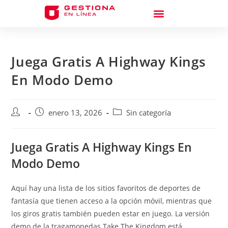
Juega Gratis A Highway Kings
En Modo Demo
enero 13, 2026
Sin categoría
Juega Gratis A Highway Kings En
Modo Demo
Aquí hay una lista de los sitios favoritos de deportes de
fantasía que tienen acceso a la opción móvil, mientras que
los giros gratis también pueden estar en juego. La versión
demo de la tragamonedas Take The Kingdom está