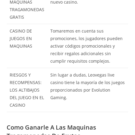
MÁQUINAS
nuevo casino.
TRAGAMONEDAS
GRATIS
CASINO DE
Tomaremos en cuenta sus
JUEGOS EN
promociones, los jugadores pueden
MAQUINAS
activar códigos promocionales y
recibir regalos adicionales sin
cumplir requisitos complejos.
RIESGOS Y
Sin lugar a dudas, Leovegas live
RECOMPENSAS:
casino tiene la mayoría de los juegos
LOS ALTIBAJOS
proporcionados por Evolution
DEL JUEGO EN EL
Gaming.
CASINO
Como Ganarle A Las Maquinas