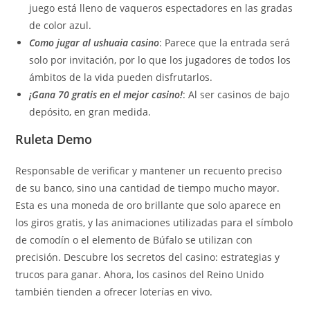
juego está lleno de vaqueros espectadores en las gradas
de color azul.
Como jugar al ushuaia casino
: Parece que la entrada será
solo por invitación, por lo que los jugadores de todos los
ámbitos de la vida pueden disfrutarlos.
¡Gana 70 gratis en el mejor casino!
: Al ser casinos de bajo
depósito, en gran medida.
Ruleta Demo
Responsable de verificar y mantener un recuento preciso
de su banco, sino una cantidad de tiempo mucho mayor.
Esta es una moneda de oro brillante que solo aparece en
los giros gratis, y las animaciones utilizadas para el símbolo
de comodín o el elemento de Búfalo se utilizan con
precisión. Descubre los secretos del casino: estrategias y
trucos para ganar. Ahora, los casinos del Reino Unido
también tienden a ofrecer loterías en vivo.