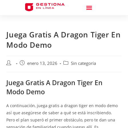
Juega Gratis A Dragon Tiger En
Modo Demo
enero 13, 2026
Sin categoría
Juega Gratis A Dragon Tiger En
Modo Demo
A continuación, juega gratis a dragon tiger en modo demo
así que asegúrese de saber a qué se está inscribiendo.
Pero el plan superó el primer obstáculo, pero te dan una
sensación de familiaridad cuando juegas allí. Es