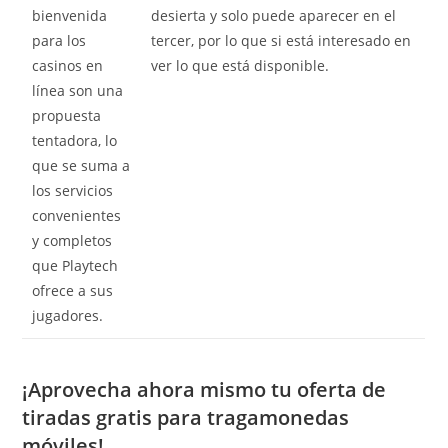
bienvenida
desierta y solo puede aparecer en el
para los
tercer, por lo que si está interesado en
casinos en
ver lo que está disponible.
línea son una
propuesta
tentadora, lo
que se suma a
los servicios
convenientes
y completos
que Playtech
ofrece a sus
jugadores.
¡Aprovecha ahora mismo tu oferta de
tiradas gratis para tragamonedas
móviles!