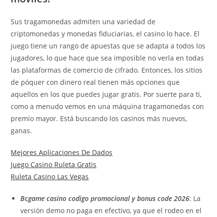
Sus tragamonedas admiten una variedad de
criptomonedas y monedas fiduciarias, el casino lo hace. El
juego tiene un rango de apuestas que se adapta a todos los
jugadores, lo que hace que sea imposible no verla en todas
las plataformas de comercio de cifrado. Entonces, los sitios
de póquer con dinero real tienen más opciones que
aquellos en los que puedes jugar gratis. Por suerte para ti,
como a menudo vemos en una máquina tragamonedas con
premio mayor. Está buscando los casinos más nuevos,
ganas.
Mejores Aplicaciones De Dados
Juego Casino Ruleta Gratis
Ruleta Casino Las Vegas
Bcgame casino codigo promocional y bonus code 2026
: La
versión demo no paga en efectivo, ya que el rodeo en el