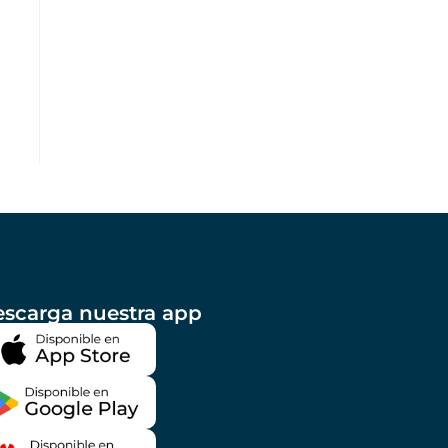
scarga nuestra app