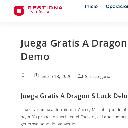
Inicio
Operació
Juega Gratis A Drago
Demo
enero 13, 2026
Sin categoría
Juega Gratis A Dragon S Luck De
Una vez que haya terminado, Cherry Mischief puede ofr
pago. Ya probaste suerte en el Caesars, así que compru
generoso bono de bienvenida.