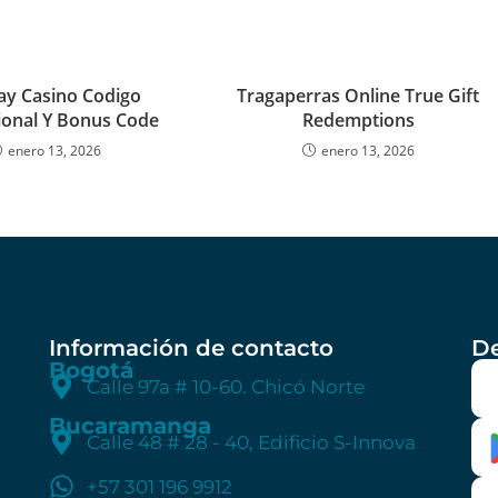
ay Casino Codigo
Tragaperras Online True Gift
onal Y Bonus Code
Redemptions
enero 13, 2026
enero 13, 2026
Información de contacto
De
Bogotá
Calle 97a # 10-60. Chicó Norte
Bucaramanga
Calle 48 # 28 - 40, Edificio S-Innova
+57 301 196 9912