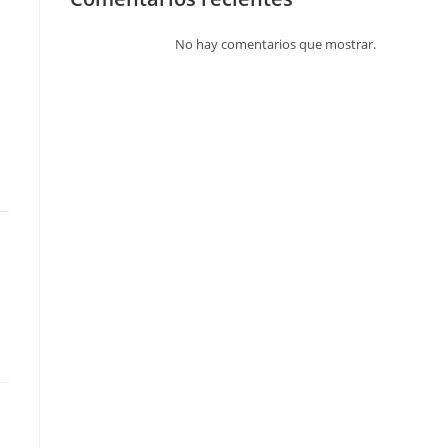
No hay comentarios que mostrar.