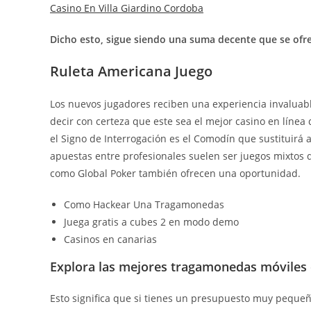
Casino En Villa Giardino Cordoba
Dicho esto, sigue siendo una suma decente que se ofr
Ruleta Americana Juego
Los nuevos jugadores reciben una experiencia invaluab
decir con certeza que este sea el mejor casino en línea
el Signo de Interrogación es el Comodín que sustituirá a
apuestas entre profesionales suelen ser juegos mixtos 
como Global Poker también ofrecen una oportunidad.
Como Hackear Una Tragamonedas
Juega gratis a cubes 2 en modo demo
Casinos en canarias
Explora las mejores tragamonedas móviles 
Esto significa que si tienes un presupuesto muy peque