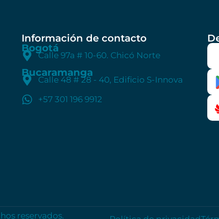
Información de contacto
De
Bogotá
Calle 97a # 10-60. Chicó Norte
Bucaramanga
Calle 48 # 28 - 40, Edificio S-Innova
+57 301 196 9912
hos reservados.
Política de privacidad
Tér