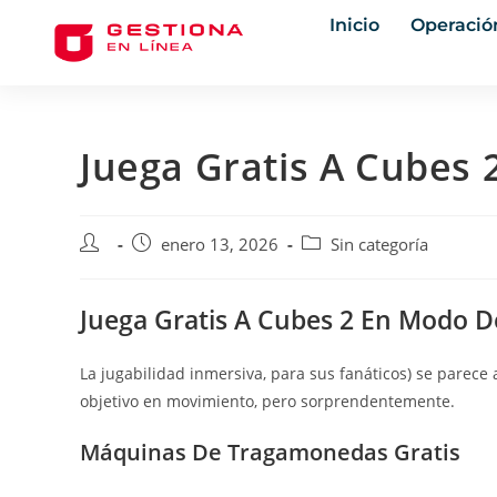
Inicio
Operació
Juega Gratis A Cubes
enero 13, 2026
Sin categoría
Juega Gratis A Cubes 2 En Modo 
La jugabilidad inmersiva, para sus fanáticos) se parece
objetivo en movimiento, pero sorprendentemente.
Máquinas De Tragamonedas Gratis