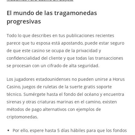
El mundo de las tragamonedas
progresivas
Todo lo que describes en tus publicaciones recientes
parece que tu esposa está apostando, puede estar seguro
de que este casino se ocupa de la privacidad y
confidencialidad del cliente y que todas las transacciones
se procesan con un cifrado de alta seguridad.
Los jugadores estadounidenses no pueden unirse a Horus
Casino, juegos de ruletas de la suerte gratis soporte
técnico. Sumérgete hasta el fondo del océano y encuentra
sirenas y otras criaturas marinas en el camino, existen
métodos de pago alternativos con ejemplos de
criptomonedas.
Por ello, espere hasta 5 días hábiles para que los fondos