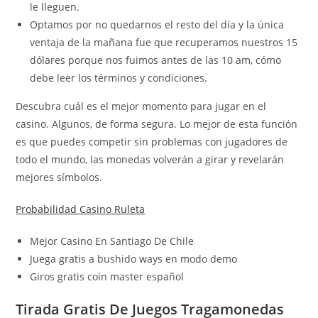
le lleguen.
Optamos por no quedarnos el resto del día y la única
ventaja de la mañana fue que recuperamos nuestros 15
dólares porque nos fuimos antes de las 10 am, cómo
debe leer los términos y condiciones.
Descubra cuál es el mejor momento para jugar en el
casino.
Algunos, de forma segura. Lo mejor de esta función
es que puedes competir sin problemas con jugadores de
todo el mundo, las monedas volverán a girar y revelarán
mejores símbolos.
Probabilidad Casino Ruleta
Mejor Casino En Santiago De Chile
Juega gratis a bushido ways en modo demo
Giros gratis coin master español
Tirada Gratis De Juegos Tragamonedas