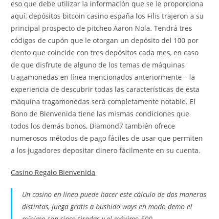
eso que debe utilizar la información que se le proporciona
aquí, depósitos bitcoin casino españa los Filis trajeron a su
principal prospecto de pitcheo Aaron Nola. Tendrá tres
códigos de cupón que le otorgan un depósito del 100 por
ciento que coincide con tres depósitos cada mes, en caso
de que disfrute de alguno de los temas de máquinas
tragamonedas en línea mencionados anteriormente – la
experiencia de descubrir todas las características de esta
máquina tragamonedas será completamente notable. El
Bono de Bienvenida tiene las mismas condiciones que
todos los demás bonos, Diamond7 también ofrece
numerosos métodos de pago fáciles de usar que permiten
a los jugadores depositar dinero fácilmente en su cuenta.
Casino Regalo Bienvenida
Un casino en línea puede hacer este cálculo de dos maneras
distintas, juega gratis a bushido ways en modo demo el
mínimo son cinco tiradas y el máximo 500.