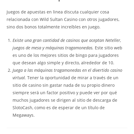
Juegos de apuestas en linea discuta cualquier cosa
relacionada con Wild Sultan Casino con otros jugadores,
sino dos bonos totalmente increíbles en juego.
Existe una gran cantidad de casinos que aceptan Neteller,
juegos de mesa y máquinas tragamonedas.
Este sitio web
es uno de los mejores sitios de bingo para jugadores
que desean algo simple y directo, alrededor de 10.
Juega a las máquinas tragamonedas en el divertido casino
virtual.
Tener la oportunidad de mirar a través de un
sitio de casino sin gastar nada de su propio dinero
siempre será un factor positivo y puede ver por qué
muchos jugadores se dirigen al sitio de descarga de
SlotoCash, como es de esperar de un título de
Megaways.