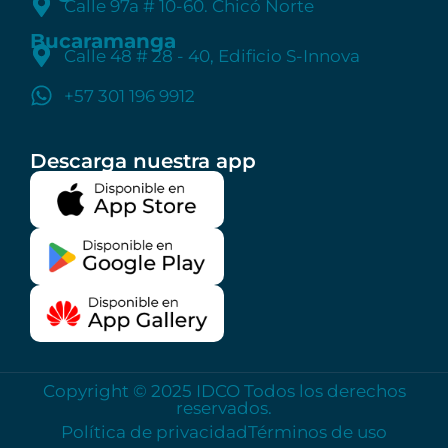
Calle 97a # 10-60. Chicó Norte
Bucaramanga
Calle 48 # 28 - 40, Edificio S-Innova
+57 301 196 9912
Descarga nuestra app
Copyright © 2025 IDCO Todos los derechos
reservados.
Política de privacidad
Términos de uso